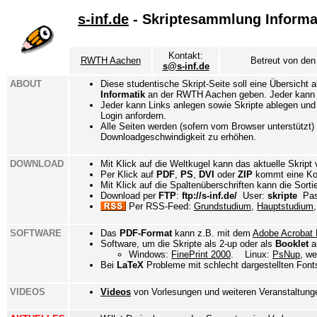
s-inf.de
- Skriptesammlung Informa
Kontakt:
RWTH Aachen
Betreut von den
s@s-inf.de
ABOUT
Diese studentische Skript-Seite soll eine Übersicht a
Informatik
an der RWTH Aachen geben. Jeder kann u
Jeder kann Links anlegen sowie Skripte ablegen und j
Login anfordern.
Alle Seiten werden (sofern vom Browser unterstützt)
Downloadgeschwindigkeit zu erhöhen.
DOWNLOAD
Mit Klick auf die Weltkugel kann das aktuelle Skript
Per Klick auf
PDF
,
PS
,
DVI
oder
ZIP
kommt eine Kop
Mit Klick auf die Spaltenüberschriften kann die Sort
Download per
FTP
:
ftp://s-inf.de/
User:
skripte
Pas
Per RSS-Feed:
Grundstudium
,
Hauptstudium
SOFTWARE
Das
PDF-Format
kann z.B. mit dem
Adobe Acrobat 
Software, um die Skripte als 2-up oder als
Booklet
a
Windows:
FinePrint 2000
. Linux:
PsNup
, we
Bei
LaTeX
Probleme mit schlecht dargestellten Fon
VIDEOS
Videos
von Vorlesungen und weiteren Veranstaltung