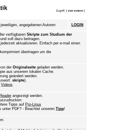
tik
Zugriff: [
von extern
]
 jeweiligen, angegebenen Autoren
LOGIN
ller verfügbaren
Skripte zum Studium der
nd soll dazu beitragen.
ederzeit aktualisieren. Einfach per e-mail einen
 komprimiert übertragen um die
 von der
Originalseite
geladen werden.
ie aus unserem lokalen Cache.
ierung geändert werden.
swort:
skripte
).
,
Videos
.
Reader
angezeigt werden.
uszudrucken:
itere Tipps auf
Pro-Linux
ts unter PDF? - Beachtet unseren
Tipp
!
en.