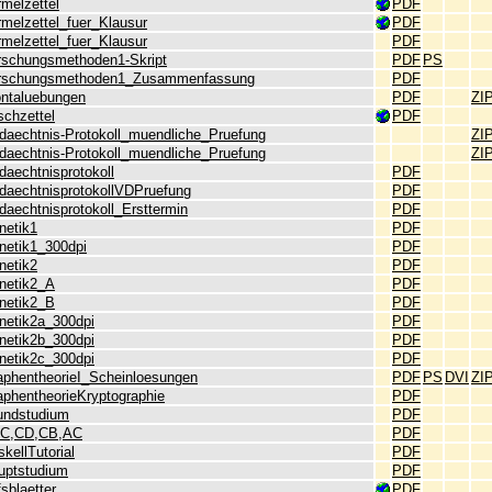
melzettel
PDF
rmelzettel_fuer_Klausur
PDF
rmelzettel_fuer_Klausur
PDF
rschungsmethoden1-Skript
PDF
PS
rschungsmethoden1_Zusammenfassung
PDF
ontaluebungen
PDF
ZI
schzettel
PDF
daechtnis-Protokoll_muendliche_Pruefung
ZI
daechtnis-Protokoll_muendliche_Pruefung
ZI
daechtnisprotokoll
PDF
daechtnisprotokollVDPruefung
PDF
daechtnisprotokoll_Ersttermin
PDF
netik1
PDF
netik1_300dpi
PDF
netik2
PDF
netik2_A
PDF
netik2_B
PDF
netik2a_300dpi
PDF
netik2b_300dpi
PDF
netik2c_300dpi
PDF
aphentheorieI_Scheinloesungen
PDF
PS
DVI
ZI
aphentheorieKryptographie
PDF
undstudium
PDF
C,CD,CB,AC
PDF
kellTutorial
PDF
uptstudium
PDF
fsblaetter
PDF