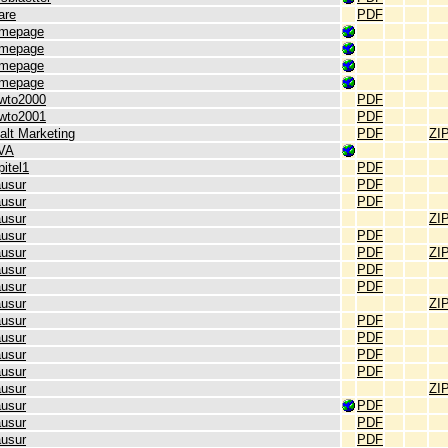
are
PDF
mepage
mepage
mepage
mepage
wto2000
PDF
wto2001
PDF
alt Marketing
PDF
ZI
VA
itel1
PDF
ausur
PDF
ausur
PDF
ausur
ZI
ausur
PDF
ausur
PDF
ZI
ausur
PDF
ausur
PDF
ausur
ZI
ausur
PDF
ausur
PDF
ausur
PDF
ausur
PDF
ausur
ZI
ausur
PDF
ausur
PDF
ausur
PDF