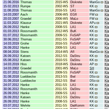
21.06.2016
Thomas
2015-WS
Diskrete
ManGo
Kl
15.02.2013
Rumpe
2002-WS
ST
KK
Kl
11.08.2016
Thomas
2016-SS
LA1
ManGo
Kl
14.03.2007
Aach
2006-WS
EGfI
FW
Kla
20.03.2007
Graedel
2006-WS
MaLo
FW
Kla
11.03.2022
Klausur
2021-WS
Diskrete
APu
Kl
26.09.2012
Hanke
2008-SS
LA1
KK
Kl
01.03.2013
Rossmanith
2012-WS
BuK
KK
Kl
01.07.2012
Rossmanith
2009-SS
FoSAP
KK
Kl
30.06.2012
Thomas
2011-SS
FoSAP
KK
Kl
14.03.2019
Grohe
2016-SS
FoSAP
AP
Kl
26.09.2012
Hanke
2009-SS
LA1
KK
Kl
08.04.2016
Stens
2014-WS
AfI
ManGo
Kl
26.09.2012
Katoen
2012-SS
DaStru
KK
Kl
05.08.2012
Katoen
2010-SS
DaStru
KK
Kl
14.03.2019
Hiss
2018-WS
Diskrete
AP
Kl
14.03.2002
Graedel
2001-WS
MaLo
SH
Kl
01.07.2012
Rossmanith
2009-SS
FoSAP
KK
Kl
31.08.2018
Luebbecke
2013-SS
Bwl
DSo
Kl
31.08.2018
Luebbecke
2012-SS
Bwl
DSo
Kl
24.07.2012
Hanke
2011-SS
LA1
KK
Kl
30.06.2012
Rossmanith
2011-SS
DaStru
KK
Kl
26.09.2012
Hanke
2009-SS
LA1
KK
Kl
26.09.2012
Katoen
2012-SS
DaStru
KK
Kl
26.09.2012
Hanke
2008-SS
LA1
KK
Kl
03.07.2012
Wehrle
2011-SS
DatKomm
KK
Kl