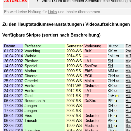
AKTUELLES
Willst Du im kommenden Semester eine Vorlesung a
Es wird keine Haftung für
Links
und Inhalte übernommen.
Zu den
Hauptstudiumsveranstaltungen
/
Videoaufzeichnungen
Verfügbare Skripte (sortiert nach Beschreibung)
Datum
Professor
Semester
Vorlesung
Autor
Do
01.07.2012
Voecking
2009-WS
BuK
KK
2t
10.04.2014
Wehrle
2014-SS
---
JoLi
AI
26.03.2002
Plesken
2000-WS
LA1
SH
Al
14.03.2002
Spaniol
1990-WS
SysPro
SH
Al
06.05.2001
Mathar
2000-SS
EidS
MM
Al
10.03.2007
Diverse
2006-WS
EGfI
ChH
Al
25.02.2007
Graedel
2006-WS
MaLo
ChH
Al
24.07.2012
Hanke
2011-WS
Diskrete
KK
Alt
24.07.2012
Hanke
2012-SS
LA1
KK
Alt
04.08.2021
Giesl
2021-SS
FP
JaH
Al
06.08.2007
Rossmanith
2007-SS
DaStru
PF
Am
17.08.2004
Jongen
2003-WS
---
DH
An
17.08.2004
Jongen
2004-SS
---
DH
An
06.04.2008
Hiss
2007-SS
Diskrete
TE
Au
06.08.2007
Triesch
2006-WS
Diskrete
PF
Ba
22.06.2001
1999-WS
Medizin
ST
Bi
05.03.2016
Luescher
2015-WS
Medizin
JH
Bi