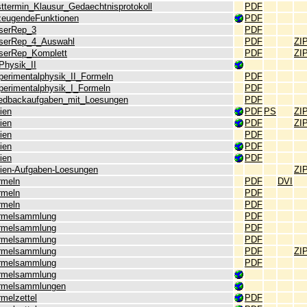
sttermin_Klausur_Gedaechtnisprotokoll
PDF
zeugendeFunktionen
PDF
serRep_3
PDF
serRep_4_Auswahl
PDF
ZI
serRep_Komplett
PDF
ZI
Physik_II
perimentalphysik_II_Formeln
PDF
perimentalphysik_I_Formeln
PDF
edbackaufgaben_mit_Loesungen
PDF
ien
PDF
PS
ZI
ien
PDF
ZI
ien
PDF
ien
PDF
ien
PDF
lien-Aufgaben-Loesungen
ZI
rmeln
PDF
DVI
rmeln
PDF
rmeln
PDF
rmelsammlung
PDF
rmelsammlung
PDF
rmelsammlung
PDF
rmelsammlung
PDF
ZI
rmelsammlung
PDF
rmelsammlung
rmelsammlungen
melzettel
PDF