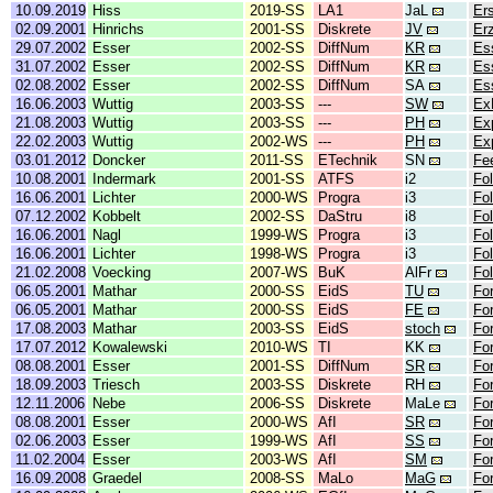
10.09.2019
Hiss
2019-SS
LA1
JaL
Er
02.09.2001
Hinrichs
2001-SS
Diskrete
JV
Er
29.07.2002
Esser
2002-SS
DiffNum
KR
Es
31.07.2002
Esser
2002-SS
DiffNum
KR
Es
02.08.2002
Esser
2002-SS
DiffNum
SA
Es
16.06.2003
Wuttig
2003-SS
---
SW
Ex
21.08.2003
Wuttig
2003-SS
---
PH
Ex
22.02.2003
Wuttig
2002-WS
---
PH
Ex
03.01.2012
Doncker
2011-SS
ETechnik
SN
Fe
10.08.2001
Indermark
2001-SS
ATFS
i2
Fol
16.06.2001
Lichter
2000-WS
Progra
i3
Fol
07.12.2002
Kobbelt
2002-SS
DaStru
i8
Fol
16.06.2001
Nagl
1999-WS
Progra
i3
Fol
16.06.2001
Lichter
1998-WS
Progra
i3
Fol
21.02.2008
Voecking
2007-WS
BuK
AlFr
Fo
06.05.2001
Mathar
2000-SS
EidS
TU
Fo
06.05.2001
Mathar
2000-SS
EidS
FE
Fo
17.08.2003
Mathar
2003-SS
EidS
stoch
Fo
17.07.2012
Kowalewski
2010-WS
TI
KK
Fo
08.08.2001
Esser
2001-SS
DiffNum
SR
Fo
18.09.2003
Triesch
2003-SS
Diskrete
RH
Fo
12.11.2006
Nebe
2006-SS
Diskrete
MaLe
Fo
08.08.2001
Esser
2000-WS
AfI
SR
Fo
02.06.2003
Esser
1999-WS
AfI
SS
Fo
11.02.2004
Esser
2003-WS
AfI
SM
Fo
16.09.2008
Graedel
2008-SS
MaLo
MaG
For