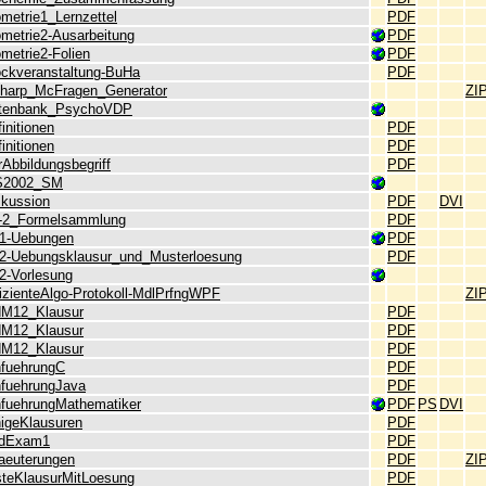
metrie1_Lernzettel
PDF
ometrie2-Ausarbeitung
PDF
metrie2-Folien
PDF
ockveranstaltung-BuHa
PDF
harp_McFragen_Generator
ZI
tenbank_PsychoVDP
initionen
PDF
initionen
PDF
Abbildungsbegriff
PDF
S2002_SM
skussion
PDF
DVI
-2_Formelsammlung
PDF
1-Uebungen
PDF
2-Uebungsklausur_und_Musterloesung
PDF
2-Vorlesung
fizienteAlgo-Protokoll-MdlPrfngWPF
ZI
dM12_Klausur
PDF
dM12_Klausur
PDF
dM12_Klausur
PDF
nfuehrungC
PDF
nfuehrungJava
PDF
nfuehrungMathematiker
PDF
PS
DVI
nigeKlausuren
PDF
dExam1
PDF
laeuterungen
PDF
ZI
steKlausurMitLoesung
PDF