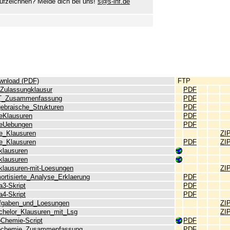
ufzeichnen? Melde dich bei uns!
s@s-inf.de
wnload (PDF)
FTP
eZulassungklausur
PDF
T_Zusammenfassung
PDF
gebraische_Strukturen
PDF
teKlausuren
PDF
teUebungen
PDF
te_Klausuren
ZI
te_Klausuren
PDF
ZI
klausuren
klausuren
tklausuren-mit-Loesungen
ZI
ortisierte_Analyse_Erklaerung
PDF
a3-Skript
PDF
a4-Skript
PDF
fgaben_und_Loesungen
ZI
chelor_Klausuren_mit_Lsg
ZI
oChemie-Script
PDF
ochemie_Zusammenfassung
PDF