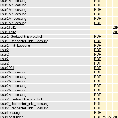
ausur1MitLoesung
PDF
ausur1MitLoesung
PDF
ausur1MitLoesung
PDF
ausur1MitLoesung
PDF
ausur1MitLoesung
PDF
ausur1MitLoesung
PDF
usur1Teil1
ZI
usur1Teil2
ZI
ausur1_Gedaechtnisprotokoll
PDF
ausur1_Rechenteil_inkl_Loesung
PDF
ausur1_mit_Loesung
PDF
ausur2
PDF
ausur2
PDF
ausur2
PDF
ausur2
PDF
ausur2001
PDF
ausur2MitLoesung
PDF
ausur2MitLoesung
PDF
ausur2MitLoesung
PDF
ausur2MitLoesung
PDF
ausur2MitLoesung
PDF
ausur2MitLoesung
PDF
ausur2_Gedaechtnisprotokoll
PDF
ausur2_Rechenteil_inkl_Loesung
PDF
ausur2_Rechenteil_inkl_Loesung
PDF
ausurLoesung
PDF
ausurLoesungen
PDF
PS
DVI
ZI