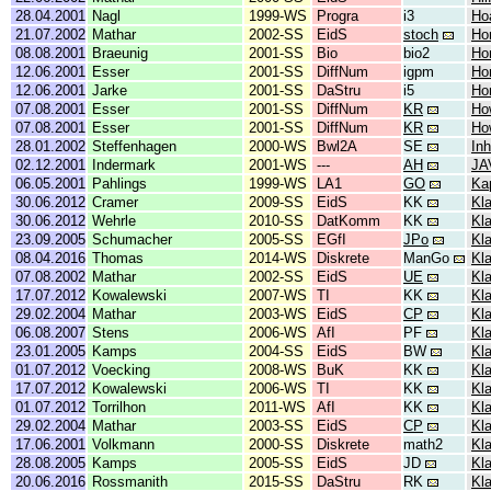
28.04.2001
Nagl
1999-WS
Progra
i3
Ho
21.07.2002
Mathar
2002-SS
EidS
stoch
Ho
08.08.2001
Braeunig
2001-SS
Bio
bio2
Ho
12.06.2001
Esser
2001-SS
DiffNum
igpm
Ho
12.06.2001
Jarke
2001-SS
DaStru
i5
Ho
07.08.2001
Esser
2001-SS
DiffNum
KR
Ho
07.08.2001
Esser
2001-SS
DiffNum
KR
Ho
28.01.2002
Steffenhagen
2000-WS
Bwl2A
SE
Inh
02.12.2001
Indermark
2001-WS
---
AH
JA
06.05.2001
Pahlings
1999-WS
LA1
GO
Kap
30.06.2012
Cramer
2009-SS
EidS
KK
Kl
30.06.2012
Wehrle
2010-SS
DatKomm
KK
Kl
23.09.2005
Schumacher
2005-SS
EGfI
JPo
Kl
08.04.2016
Thomas
2014-WS
Diskrete
ManGo
Kl
07.08.2002
Mathar
2002-SS
EidS
UE
Kl
17.07.2012
Kowalewski
2007-WS
TI
KK
Kl
29.02.2004
Mathar
2003-WS
EidS
CP
Kl
06.08.2007
Stens
2006-WS
AfI
PF
Kl
23.01.2005
Kamps
2004-SS
EidS
BW
Kl
01.07.2012
Voecking
2008-WS
BuK
KK
Kl
17.07.2012
Kowalewski
2006-WS
TI
KK
Kl
01.07.2012
Torrilhon
2011-WS
AfI
KK
Kl
29.02.2004
Mathar
2003-SS
EidS
CP
Kl
17.06.2001
Volkmann
2000-SS
Diskrete
math2
Kl
28.08.2005
Kamps
2005-SS
EidS
JD
Kl
20.06.2016
Rossmanith
2015-SS
DaStru
RK
Kl