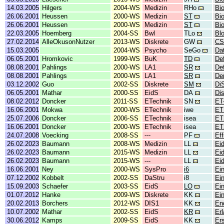
14.03.2005
Hilgers
2004-WS
Medizin
RHo
Bio
26.06.2001
Heussen
2000-WS
Medizin
ST
Bi
26.06.2001
Heussen
2000-WS
Medizin
ST
Bio
22.03.2005
Hoemberg
2004-SS
Bwl
TLo
Bl
27.02.2014
AlleOkusonNutzer
2013-WS
Diskrete
GW
CS
15.03.2005
2004-WS
Psycho
SeGo
Da
06.05.2001
Hromkovic
1999-WS
BuK
TD
Def
08.08.2001
Pahlings
2000-WS
LA1
SR
Def
08.08.2001
Pahlings
2000-WS
LA1
SR
Der
03.12.2002
Guo
2002-SS
Diskrete
SM
Di
06.05.2001
Mathar
2000-SS
EidS
DA
Di
08.02.2012
Doncker
2011-SS
ETechnik
SN
ET
16.06.2001
Mokwa
2000-WS
ETechnik
iwe
ET
25.07.2006
Doncker
2006-SS
ETechnik
isea
ET
16.06.2001
Doncker
2000-WS
ETechnik
isea
ET
24.07.2008
Voecking
2008-SS
---
PF
Ef
26.02.2023
Baumann
2008-WS
Medizin
LL
Ei
26.02.2023
Baumann
2015-WS
Medizin
LL
Ei
26.02.2023
Baumann
2015-WS
---
LL
Ei
16.06.2001
Ney
2000-WS
SysPro
i6
Ei
07.12.2002
Kobbelt
2002-SS
DaStru
i8
Ei
15.09.2003
Schaefer
2003-SS
EidS
LO
Ei
01.07.2012
Hanke
2009-WS
Diskrete
KK
Ei
20.02.2013
Borchers
2012-WS
DIS1
KK
En
10.07.2002
Mathar
2002-SS
EidS
KR
Er
30.06.2012
Kamps
2009-SS
EidS
KK
Er