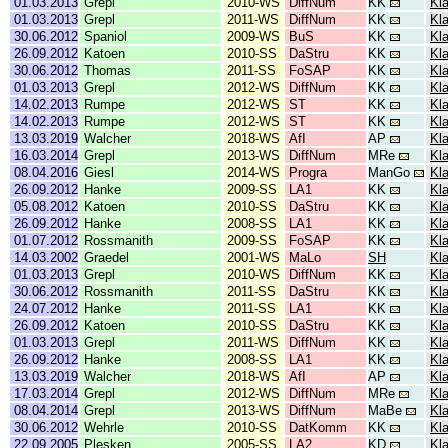
01.03.2013
Grepl
2010-WS
DiffNum
KK
Kl
01.03.2013
Grepl
2011-WS
DiffNum
KK
Kl
30.06.2012
Spaniol
2009-WS
BuS
KK
Kl
26.09.2012
Katoen
2010-SS
DaStru
KK
Kl
30.06.2012
Thomas
2011-SS
FoSAP
KK
Kl
01.03.2013
Grepl
2012-WS
DiffNum
KK
Kl
14.02.2013
Rumpe
2012-WS
ST
KK
Kla
14.02.2013
Rumpe
2012-WS
ST
KK
Kla
13.03.2019
Walcher
2018-WS
AfI
AP
Kl
16.03.2014
Grepl
2013-WS
DiffNum
MRe
Kl
08.04.2016
Giesl
2014-WS
Progra
ManGo
Kl
26.09.2012
Hanke
2009-SS
LA1
KK
Kl
05.08.2012
Katoen
2010-SS
DaStru
KK
Kl
26.09.2012
Hanke
2008-SS
LA1
KK
Kl
01.07.2012
Rossmanith
2009-SS
FoSAP
KK
Kl
14.03.2002
Graedel
2001-WS
MaLo
SH
Kl
01.03.2013
Grepl
2010-WS
DiffNum
KK
Kl
30.06.2012
Rossmanith
2011-SS
DaStru
KK
Kl
24.07.2012
Hanke
2011-SS
LA1
KK
Kl
26.09.2012
Katoen
2010-SS
DaStru
KK
Kl
01.03.2013
Grepl
2011-WS
DiffNum
KK
Kl
26.09.2012
Hanke
2008-SS
LA1
KK
Kl
13.03.2019
Walcher
2018-WS
AfI
AP
Kl
17.03.2014
Grepl
2012-WS
DiffNum
MRe
Kl
08.04.2014
Grepl
2013-WS
DiffNum
MaBe
Kl
30.06.2012
Wehrle
2010-SS
DatKomm
KK
Kl
22.09.2005
Plesken
2005-SS
LA2
KD
Kl