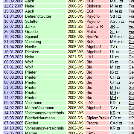
16.09.2008
Aach
2006-WS
EGfI
MaG
For
11.02.2007
Nebe
2006-SS
Diskrete
MHe
Fo
15.03.2007
Aach
2006-WS
EGfI
MHe
Fo
01.04.2004
BehrendtSutter
2003-WS
Psycho
StH
Fo
18.07.2006
Schiffer
2005-WS
Psycho
ASch
Fo
22.07.2001
Jarke
2001-SS
DastruTR
JR
Fr
26.06.2001
Graedel
2000-SS
MaLo
ST
Fu
19.03.2007
Spaniol
2006-WS
SysPro
MMor
Ge
31.03.2008
Voecking
2007-WS
BuK
MMor
Ge
01.04.2006
Noelle
2005-WS
Algebra1
TV
Ge
10.01.2008
Plesken
2005-WS
Algebra1
UL
Ge
07.08.2021
Nebe
2021-SS
LA1
LL
Ge
06.05.2001
Wolf
2000-WS
Bio
IB
Ge
07.01.2003
Wolf
2002-WS
Bio
MH
Ge
06.05.2001
Priefer
2000-WS
Bio
IB
Ge
08.08.2001
Priefer
2000-WS
Bio
CH
Ge
08.08.2001
Priefer
2000-WS
Bio
CH
Ge
31.01.2003
Priefer
2002-WS
Bio
MH
Ge
07.02.2003
Priefer
2002-WS
Bio
MH
Ge
14.02.2003
Priefer
2002-WS
Bio
MH
Ge
09.07.2004
Volkmann
2003-SS
LA2
KD
Gr
14.02.2007
MatharVolkmann
2006-WS
Algebra1
TV
Gr
14.10.2002
Vorlesungsverzeichnis
2002-WS
---
KR
Gr
10.05.2008
BischofNaumann
2008-SS
DiplomPraxis
COt
HP
07.04.2005
Bischof
2004-WS
Progra
CAd
Has
14.10.2002
Vorlesungsverzeichnis
2002-WS
---
KR
Ha
22.06.2002
Mathar
2000-SS
EidS
Hil