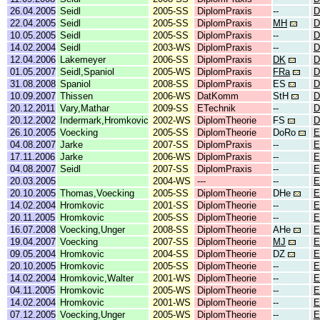
26.04.2005
Seidl
2005-SS
DiplomPraxis
--
D
22.04.2005
Seidl
2005-SS
DiplomPraxis
MH
D
10.05.2005
Seidl
2005-SS
DiplomPraxis
--
D
14.02.2004
Seidl
2003-WS
DiplomPraxis
--
D
12.04.2006
Lakemeyer
2006-SS
DiplomPraxis
DK
D
01.05.2007
Seidl,Spaniol
2005-WS
DiplomPraxis
FRa
D
31.08.2008
Spaniol
2008-SS
DiplomPraxis
ES
D
10.09.2007
Thissen
2006-WS
DatKomm
StH
D
20.12.2011
Vary,Mathar
2009-SS
ETechnik
--
D
20.12.2002
Indermark,Hromkovic
2002-WS
DiplomTheorie
FS
D
26.10.2005
Voecking
2005-SS
DiplomTheorie
DoRo
E
04.08.2007
Jarke
2007-SS
DiplomPraxis
--
E
17.11.2006
Jarke
2006-WS
DiplomPraxis
--
E
04.08.2007
Seidl
2007-SS
DiplomPraxis
--
E
20.03.2005
2004-WS
---
--
E
20.10.2005
Thomas,Voecking
2005-SS
DiplomTheorie
DHe
E
14.02.2004
Hromkovic
2001-SS
DiplomTheorie
--
E
20.11.2005
Hromkovic
2005-SS
DiplomTheorie
--
E
16.07.2008
Voecking,Unger
2008-SS
DiplomTheorie
AHe
E
19.04.2007
Voecking
2007-SS
DiplomTheorie
MJ
E
09.05.2004
Hromkovic
2004-SS
DiplomTheorie
DZ
E
20.10.2005
Hromkovic
2005-SS
DiplomTheorie
--
E
14.02.2004
Hromkovic,Walter
2001-WS
DiplomTheorie
--
E
04.11.2005
Hromkovic
2005-WS
DiplomTheorie
--
E
14.02.2004
Hromkovic
2001-WS
DiplomTheorie
--
E
07.12.2005
Voecking,Unger
2005-WS
DiplomTheorie
--
E