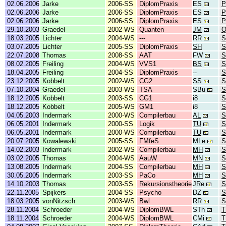
02.06.2006
Jarke
2006-SS
DiplomPraxis
ES
P
02.06.2006
Jarke
2006-SS
DiplomPraxis
ES
P
02.06.2006
Jarke
2006-SS
DiplomPraxis
ES
P
29.10.2003
Graedel
2002-WS
Quanten
JM
Q
18.03.2005
Lichter
2004-WS
---
RR
S
03.07.2005
Lichter
2005-SS
DiplomPraxis
SH
S
22.07.2008
Thomas
2008-SS
AAT
FW
S
08.02.2005
Freiling
2004-WS
VVS1
BS
S
18.04.2005
Freiling
2004-SS
DiplomPraxis
--
S
23.12.2005
Kobbelt
2002-WS
CG2
SS
S
07.10.2004
Graedel
2003-WS
TSA
SBu
S
18.12.2005
Kobbelt
2003-SS
CG1
i8
S
18.12.2005
Kobbelt
2005-WS
GM1
i8
S
04.05.2003
Indermark
2000-WS
Compilerbau
AL
S
06.05.2001
Indermark
2000-SS
Logik
TU
S
06.05.2001
Indermark
2000-WS
Compilerbau
TU
S
20.07.2005
Kowalewski
2005-SS
FMfeS
MLe
S
14.02.2003
Indermark
2002-WS
Compilerbau
MH
S
03.02.2005
Thomas
2004-WS
AauW
MN
S
13.08.2005
Indermark
2004-SS
Compilerbau
MH
S
30.05.2005
Indermark
2003-SS
PaCo
MH
S
14.10.2003
Thomas
2003-SS
Rekursionstheorie
JRe
S
22.11.2005
Spijkers
2004-SS
Psycho
DZ
S
18.03.2005
vonNitzsch
2003-WS
Bwl
RR
S
28.11.2004
Schroeder
2004-WS
DiplomBWL
STh
T
18.11.2004
Schroeder
2004-WS
DiplomBWL
CMi
T