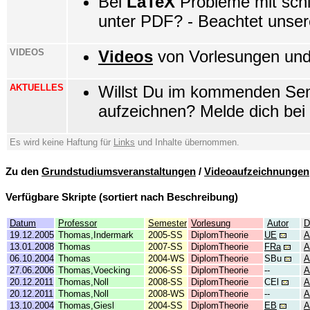
Bei
LaTeX
Probleme mit schl
unter PDF? - Beachtet unse
VIDEOS
Videos
von Vorlesungen und 
AKTUELLES
Willst Du im kommenden Sem
aufzeichnen? Melde dich bei
Es wird keine Haftung für
Links
und Inhalte übernommen.
Zu den
Grundstudiumsveranstaltungen
/
Videoaufzeichnungen
Verfügbare Skripte (sortiert nach Beschreibung)
Datum
Professor
Semester
Vorlesung
Autor
D
19.12.2005
Thomas,Indermark
2005-SS
DiplomTheorie
UE
A
13.01.2008
Thomas
2007-SS
DiplomTheorie
FRa
A
06.10.2004
Thomas
2004-WS
DiplomTheorie
SBu
A
27.06.2006
Thomas,Voecking
2006-SS
DiplomTheorie
--
A
20.12.2011
Thomas,Noll
2008-SS
DiplomTheorie
CEl
A
20.12.2011
Thomas,Noll
2008-WS
DiplomTheorie
--
A
13.10.2004
Thomas,Giesl
2004-SS
DiplomTheorie
EB
A