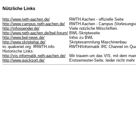
Nützliche Links
http://www.rwth-aachen.de/
RWTH Aachen - offizielle Seite
http://www.campus.rwth-aachen.de/
RWTH Aachen - Campus (Vorlesungsü
http://infospender.de/
Viele nützliche Mitschriften.
http://www.rwth-aachen.de/bwl-forum/
BWL-Skripteseite
http://www.bwl-news.de/
Infos zu BWL
http://www.skriptehai.de/
Skriptesammlung Maschinenbau
irc.quakenet.org: #RWTH.info
RWTH/Informatik IRC Channel im Qu
Historische Links:
http://vis.informatik.rwth-aachen.de/
Wir trauern um das VIS, mit dem man
http://www.quicksort.de/
Erstsemester-Seite, leider nicht mehr 