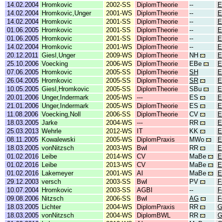
14.02.2004
Hromkovic
2002-SS
DiplomTheorie
--
E
14.02.2004
Hromkovic,Unger
2001-WS
DiplomTheorie
--
E
14.02.2004
Hromkovic
2001-SS
DiplomTheorie
--
E
01.06.2005
Hromkovic
2001-SS
DiplomTheorie
--
E
01.06.2005
Hromkovic
2001-SS
DiplomTheorie
--
E
14.02.2004
Hromkovic
2001-WS
DiplomTheorie
--
E
20.12.2011
Giesl,Unger
2009-WS
DiplomTheorie
NH
E
25.10.2006
Voecking
2006-WS
DiplomTheorie
EBe
E
07.06.2005
Hromkovic
2005-SS
DiplomTheorie
SH
E
26.04.2005
Hromkovic
2005-SS
DiplomTheorie
SR
E
10.05.2005
Giesl,Hromkovic
2005-SS
DiplomTheorie
SBu
E
20.01.2006
Unger,Indermark
2005-WS
---
ES
E
21.01.2006
Unger,Indermark
2005-WS
DiplomTheorie
ES
E
11.08.2006
Voecking,Noll
2006-SS
DiplomTheorie
CV
E
18.03.2005
Jarke
2004-WS
---
RR
E
25.03.2013
Wehrle
2012-WS
IT
KK
E
08.11.2005
Kowalewski
2005-WS
DiplomPraxis
MWo
E
18.03.2005
vonNitzsch
2003-WS
Bwl
RR
E
01.02.2016
Leibe
2014-WS
CV
MaBe
E
01.02.2016
Leibe
2013-WS
CV
MaBe
E
01.02.2016
Lakemeyer
2001-WS
AI
MaBe
E
29.12.2003
versch
2003-SS
Bwl
PV
F
10.07.2004
Hromkovic
2003-SS
AGBI
--
F
09.08.2006
Nitzsch
2006-SS
Bwl
AG
F
18.03.2005
Lichter
2004-WS
DiplomPraxis
RR
G
18.03.2005
vonNitzsch
2004-WS
DiplomBWL
RR
G