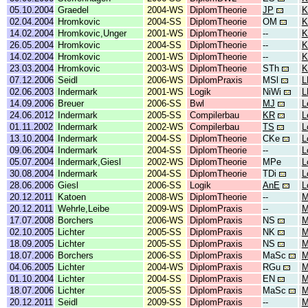
05.10.2004
Graedel
2004-WS
DiplomTheorie
JP
K
02.04.2004
Hromkovic
2004-SS
DiplomTheorie
OM
K
14.02.2004
Hromkovic,Unger
2001-WS
DiplomTheorie
--
K
26.05.2004
Hromkovic
2004-SS
DiplomTheorie
--
K
14.02.2004
Hromkovic
2001-WS
DiplomTheorie
--
K
23.03.2004
Hromkovic
2003-WS
DiplomTheorie
STh
K
07.12.2006
Seidl
2006-WS
DiplomPraxis
MSl
L
02.06.2003
Indermark
2001-WS
Logik
NiWi
L
14.09.2006
Breuer
2006-SS
Bwl
MJ
L
24.06.2012
Indermark
2005-SS
Compilerbau
KR
L
01.11.2002
Indermark
2002-WS
Compilerbau
TS
L
13.10.2004
Indermark
2004-SS
DiplomTheorie
CKe
L
09.06.2004
Indermark
2004-SS
DiplomTheorie
--
L
05.07.2004
Indermark,Giesl
2002-WS
DiplomTheorie
MPe
L
30.08.2004
Indermark
2004-SS
DiplomTheorie
TDi
L
28.06.2006
Giesl
2006-SS
Logik
AnE
L
20.12.2011
Katoen
2008-WS
DiplomTheorie
--
M
20.12.2011
Wehrle,Leibe
2009-WS
DiplomPraxis
--
M
17.07.2008
Borchers
2006-WS
DiplomPraxis
NS
M
02.10.2005
Lichter
2005-SS
DiplomPraxis
NK
M
18.09.2005
Lichter
2005-SS
DiplomPraxis
NS
M
18.07.2006
Borchers
2006-SS
DiplomPraxis
MaSc
M
04.06.2005
Lichter
2004-WS
DiplomPraxis
RGu
M
01.10.2004
Lichter
2004-SS
DiplomPraxis
EN
M
18.07.2006
Lichter
2005-SS
DiplomPraxis
MaSc
M
20.12.2011
Seidl
2009-SS
DiplomPraxis
--
M