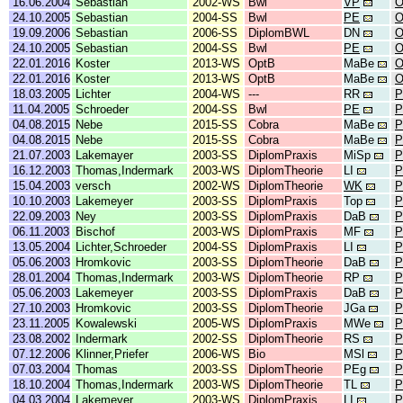
16.06.2004
Sebastian
2002-WS
Bwl
VP
O
24.10.2005
Sebastian
2004-SS
Bwl
PE
O
19.09.2006
Sebastian
2006-SS
DiplomBWL
DN
O
24.10.2005
Sebastian
2004-SS
Bwl
PE
O
22.01.2016
Koster
2013-WS
OptB
MaBe
O
22.01.2016
Koster
2013-WS
OptB
MaBe
O
18.03.2005
Lichter
2004-WS
---
RR
P
11.04.2005
Schroeder
2004-SS
Bwl
PE
04.08.2015
Nebe
2015-SS
Cobra
MaBe
P
04.08.2015
Nebe
2015-SS
Cobra
MaBe
P
21.07.2003
Lakemayer
2003-SS
DiplomPraxis
MiSp
P
16.12.2003
Thomas,Indermark
2003-WS
DiplomTheorie
LI
P
15.04.2003
versch
2002-WS
DiplomTheorie
WK
P
10.10.2003
Lakemeyer
2003-SS
DiplomPraxis
Top
P
22.09.2003
Ney
2003-SS
DiplomPraxis
DaB
P
06.11.2003
Bischof
2003-WS
DiplomPraxis
MF
P
13.05.2004
Lichter,Schroeder
2004-SS
DiplomPraxis
LI
P
05.06.2003
Hromkovic
2003-SS
DiplomTheorie
DaB
P
28.01.2004
Thomas,Indermark
2003-WS
DiplomTheorie
RP
P
05.06.2003
Lakemeyer
2003-SS
DiplomPraxis
DaB
P
27.10.2003
Hromkovic
2003-SS
DiplomTheorie
JGa
P
23.11.2005
Kowalewski
2005-WS
DiplomPraxis
MWe
P
23.08.2002
Indermark
2002-SS
DiplomTheorie
RS
P
07.12.2006
Klinner,Priefer
2006-WS
Bio
MSl
P
07.03.2004
Thomas
2003-SS
DiplomTheorie
PEg
P
18.10.2004
Thomas,Indermark
2003-WS
DiplomTheorie
TL
P
04.03.2004
Lakemeyer
2003-WS
DiplomPraxis
LI
P