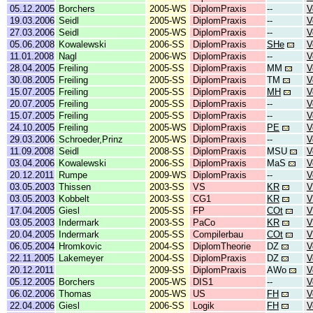
05.12.2005
Borchers
2005-WS
DiplomPraxis
--
V
19.03.2006
Seidl
2005-WS
DiplomPraxis
--
V
27.03.2006
Seidl
2005-WS
DiplomPraxis
--
V
05.06.2008
Kowalewski
2006-SS
DiplomPraxis
SHe
V
11.01.2008
Nagl
2006-WS
DiplomPraxis
--
V
28.04.2005
Freiling
2005-SS
DiplomPraxis
MM
V
30.08.2005
Freiling
2005-SS
DiplomPraxis
TM
V
15.07.2005
Freiling
2005-SS
DiplomPraxis
MH
V
20.07.2005
Freiling
2005-SS
DiplomPraxis
--
V
15.07.2005
Freiling
2005-SS
DiplomPraxis
--
V
24.10.2005
Freiling
2005-WS
DiplomPraxis
PE
V
29.03.2006
Schroeder,Prinz
2005-WS
DiplomPraxis
--
V
11.09.2008
Seidl
2008-SS
DiplomPraxis
MSU
V
03.04.2006
Kowalewski
2006-SS
DiplomPraxis
MaS
V
20.12.2011
Rumpe
2009-WS
DiplomPraxis
--
V
03.05.2003
Thissen
2003-SS
VS
KR
V
03.05.2003
Kobbelt
2003-SS
CG1
KR
V
17.04.2005
Giesl
2005-SS
FP
COt
V
03.05.2003
Indermark
2003-SS
PaCo
KR
V
20.04.2005
Indermark
2005-SS
Compilerbau
COt
V
06.05.2004
Hromkovic
2004-SS
DiplomTheorie
DZ
V
22.11.2005
Lakemeyer
2004-SS
DiplomPraxis
DZ
V
20.12.2011
2009-SS
DiplomPraxis
AWo
V
05.12.2005
Borchers
2005-WS
DIS1
--
V
06.02.2006
Thomas
2005-WS
US
FH
V
22.04.2006
Giesl
2006-SS
Logik
FH
V