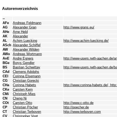
Autorenverzeichnis
--
AFe
Andreas Feldmann
AG
Alexander Gran
http://www.grans.eu/
AHe
Arne Held
AK
Alexander
AL
Achim Luecking
http://www.achim-luecking.de/
ASch
Alexander Schiffel
AW
Alexander Wilden
AWo
Andreas Wortmann
AnE
Andre Egners
http://www-users.rwth-aachen.de/a
BGe
Borys Gendler
BS
Bastian Schwittay
http://www-users.rwth-aachen.de/ba
CAd
Clemens Adolphs
CEl
Corinna Elsemann
CG
Christian Gorecki
CHa
Corinna Habets
http://www.corinna-habets.de/, http
CKe
Carsten Kern
CMi
Christoph Mies
CN
Cheng Ni
COt
Carsten Otto
http://www.c-otto.de
CP
Christian Pöcher
http://poecher.de
CT
Christian Terboven
http://www.terboven.com
CV
Christopher Vogt