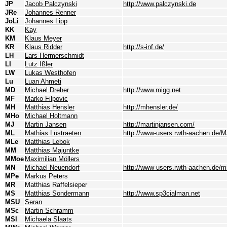
JP
Jacob Palczynski
http://www.palczynski.de
JRe
Johannes Renner
JoLi
Johannes Lipp
KK
Kay
KM
Klaus Meyer
KR
Klaus Ridder
http://s-inf.de/
LH
Lars Hermerschmidt
LI
Lutz Ißler
LW
Lukas Westhofen
Lu
Luan Ahmeti
MD
Michael Dreher
http://www.migg.net
MF
Marko Filpovic
MH
Matthias Hensler
http://mhensler.de/
MHo
Michael Holtmann
MJ
Martin Jansen
http://martinjansen.com/
ML
Mathias Lüstraeten
http://www-users.rwth-aachen.de/M
MLe
Matthias Lebok
MM
Matthias Majuntke
MMoe
Maximilian Möllers
MN
Michael Neuendorf
http://www-users.rwth-aachen.de/m
MPe
Markus Peters
MR
Matthias Raffelsieper
MS
Matthias Sondermann
http://www.sp3cialman.net
MSU
Seran
MSc
Martin Schramm
MSl
Michaela Slaats