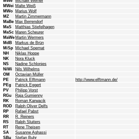
MWe
Michael Werner
MWei
Malte Weiß
MWo
Marius Wolf
MZ
Martin Zimmermann
MaBe
Max Berrendorf
MaS
Matthias Stiefelhagen
MaSc
Maren Scheurer
MaWe
Martin Wermers
MdB
Markus de Brün
MiSp
Michael Spernat
NH
Niklas Hoppe
NK
Nora Kluck
NS
Nadine Schlonies
NiWi
Nils Wilhelms
OM
Octavian Müller
PE
Patrick Elftmann
http://www.elftmann.de/
PEg
Patrick Eggert
PV
Philipp Vorst
RGu
Raja Gumienny
RK
Roman Karwacik
ROD
Ralph Oliver Delfs
RP
Rafael Pabst
RR
R. Reiners
RS
Ralph Sluiters
RT
Rene Theisen
SA
Susanne Aghassi
SBu
Stefan Buhr