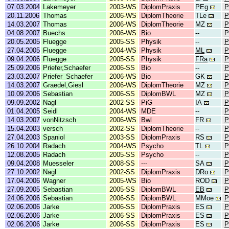
07.03.2004
Lakemeyer
2003-WS
DiplomPraxis
PEg
P
20.11.2006
Thomas
2006-WS
DiplomTheorie
TLe
P
14.03.2007
Thomas
2006-WS
DiplomTheorie
MZ
P
04.08.2007
Buechs
2006-WS
Bio
--
P
20.05.2005
Fluegge
2005-SS
Physik
--
P
27.04.2005
Fluegge
2004-WS
Physik
ML
P
09.04.2006
Fluegge
2005-SS
Physik
FRa
P
25.09.2006
Priefer,Schaefer
2006-SS
Bio
--
P
23.03.2007
Priefer_Schaefer
2006-WS
Bio
GK
P
14.03.2007
Graedel,Giesl
2006-WS
DiplomTheorie
MZ
P
10.09.2006
Sebastian
2006-SS
DiplomBWL
MZ
P
09.09.2002
Nagl
2002-SS
PiG
IA
P
01.04.2005
Seidl
2004-WS
MDE
--
P
14.03.2007
vonNitzsch
2006-WS
Bwl
FR
P
15.04.2003
versch
2002-SS
DiplomTheorie
--
P
27.04.2003
Spaniol
2003-SS
DiplomPraxis
RS
P
26.10.2004
Radach
2004-WS
Psycho
TL
P
12.08.2005
Radach
2005-SS
Psycho
--
P
09.04.2008
Muesseler
2008-SS
---
SA
P
27.10.2002
Nagl
2002-SS
DiplomPraxis
DRo
P
17.04.2006
Wagner
2005-WS
Bio
ROD
P
27.09.2005
Sebastian
2005-SS
DiplomBWL
EB
P
24.06.2006
Sebastian
2006-SS
DiplomBWL
MMoe
P
02.06.2006
Jarke
2006-SS
DiplomPraxis
ES
P
02.06.2006
Jarke
2006-SS
DiplomPraxis
ES
P
02.06.2006
Jarke
2006-SS
DiplomPraxis
ES
P