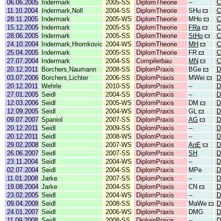
06.06.2005
Indermark
2005-SS
DiplomTheorie
--
C
11.10.2004
Indermark,Noll
2004-SS
DiplomTheorie
SHu
C
28.11.2005
Indermark
2005-WS
DiplomTheorie
MHo
C
15.12.2005
Indermark
2005-SS
DiplomTheorie
FRa
C
28.06.2005
Indermark
2005-SS
DiplomTheorie
StHo
C
24.10.2004
Indermark,Hromkovic
2004-WS
DiplomTheorie
MH
C
25.04.2005
Indermark
2005-SS
DiplomTheorie
FR
C
27.07.2004
Indermark
2004-SS
Compilerbau
MN
C
20.12.2011
Borchers,Naumann
2008-SS
DiplomPraxis
BGe
D
03.07.2006
Borchers,Lichter
2006-SS
DiplomPraxis
MWei
D
20.12.2011
Wehrle
2010-SS
DiplomPraxis
--
D
27.01.2005
Seidl
2004-SS
DiplomPraxis
--
D
12.03.2006
Seidl
2005-WS
DiplomPraxis
DM
D
12.09.2005
Seidl
2004-WS
DiplomPraxis
GL
D
09.07.2007
Spaniol
2007-SS
DiplomPraxis
AG
D
20.12.2011
Seidl
2009-SS
DiplomPraxis
--
D
20.12.2011
Seidl
2008-WS
DiplomPraxis
--
D
29.02.2008
Seidl
2007-WS
DiplomPraxis
AnE
D
26.06.2007
Seidl
2007-SS
DiplomPraxis
SH
D
23.11.2004
Seidl
2004-WS
DiplomPraxis
--
D
02.07.2004
Seidl
2004-SS
DiplomPraxis
MPe
D
11.01.2008
Jarke
2007-SS
DiplomPraxis
--
D
19.08.2004
Jarke
2004-SS
DiplomPraxis
CN
D
23.02.2005
Seidl
2004-WS
DiplomPraxis
--
D
09.04.2008
Seidl
2008-SS
DiplomPraxis
MaWe
D
24.01.2007
Seidl
2006-WS
DiplomPraxis
DMG
D
11.09.2008
Seidl
2008-SS
DiplomPraxis
--
D