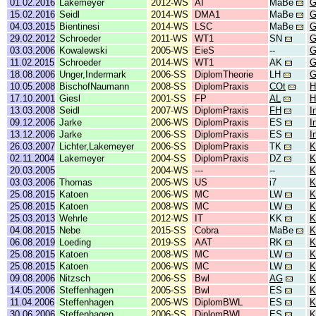
01.02.2016
Lakemeyer
2012-WS
AI
MaBe
G
15.02.2016
Seidl
2014-WS
DMA1
MaBe
G
04.03.2015
Bientinesi
2014-WS
LSC
MaBe
G
29.02.2012
Schroeder
2011-WS
WT1
SN
G
03.03.2006
Kowalewski
2005-WS
EieS
--
G
11.02.2015
Schroeder
2014-WS
WT1
AK
G
18.08.2006
Unger,Indermark
2006-SS
DiplomTheorie
LH
G
10.05.2008
BischofNaumann
2008-SS
DiplomPraxis
COt
H
17.10.2001
Giesl
2001-SS
FP
AL
H
13.03.2008
Seidl
2007-WS
DiplomPraxis
FH
I
09.12.2006
Jarke
2006-WS
DiplomPraxis
ES
I
13.12.2006
Jarke
2006-SS
DiplomPraxis
ES
I
26.03.2007
Lichter,Lakemeyer
2006-SS
DiplomPraxis
TK
K
02.11.2004
Lakemeyer
2004-SS
DiplomPraxis
DZ
K
20.03.2005
2004-WS
---
--
K
03.03.2006
Thomas
2005-WS
US
i7
K
25.08.2015
Katoen
2006-WS
MC
LW
K
25.08.2015
Katoen
2008-WS
MC
LW
K
25.03.2013
Wehrle
2012-WS
IT
KK
K
04.08.2015
Nebe
2015-SS
Cobra
MaBe
K
06.08.2019
Loeding
2019-SS
AAT
RK
K
25.08.2015
Katoen
2008-WS
MC
LW
K
25.08.2015
Katoen
2006-WS
MC
LW
K
09.08.2006
Nitzsch
2006-SS
Bwl
AG
K
14.05.2006
Steffenhagen
2005-SS
Bwl
ES
K
11.04.2006
Steffenhagen
2005-WS
DiplomBWL
ES
K
30.06.2006
Steffenhagen
2006-SS
DiplomBWL
ES
K