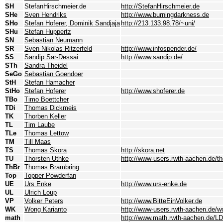
SH
StefanHirschmeier.de
http://StefanHirschmeier.de
SHe
Sven Hendriks
http://www.burningdarkness.de
SHo
Stefan Hoferer, Dominik Sandjaja
http://213.133.98.78/~uni/
SHu
Stefan Huppertz
SN
Sebastian Neumann
SR
Sven Nikolas Ritzerfeld
http://www.infospender.de/
SS
Sandip Sar-Dessai
http://www.sandip.de/
STh
Sandra Theidel
SeGo
Sebastian Goendoer
StH
Stefan Hamacher
StHo
Stefan Hoferer
http://www.shoferer.de
TBo
Timo Boettcher
TDi
Thomas Dickmeis
TK
Thorben Keller
TL
Tim Laube
TLe
Thomas Lettow
TM
Till Maas
TS
Thomas Skora
http://skora.net
TU
Thorsten Uthke
http://www-users.rwth-aachen.de/th
ThBr
Thomas Brambring
Top
Topper Powderfan
UE
Urs Enke
http://www.urs-enke.de
UL
Ulrich Loup
VP
Volker Peters
http://www.BitteEinVolker.de
WK
Wong Karianto
http://www-users.rwth-aachen.de/wo
math
http://www.math.rwth-aachen.de/L