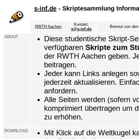
s-inf.de
- Skriptesammlung Informa
Kontakt:
RWTH Aachen
Betreut von den
s@s-inf.de
ABOUT
Diese studentische Skript-Seit
verfügbaren
Skripte zum St
der RWTH Aachen geben. Jed
beitragen.
Jeder kann Links anlegen so
jederzeit aktualisieren. Einf
anfordern.
Alle Seiten werden (sofern v
komprimiert übertragen um d
zu erhöhen.
DOWNLOAD
Mit Klick auf die Weltkugel k