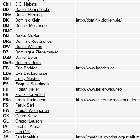
ChH
J.C. Habets
DD
Daniel Dünnebacke
DHe
Daniel Herding
DK
Dominik Klein
http://dominik.dcklein.de/
DM
Dennis Meichsner
DMG
DN
Daniel Neider
DRo
Dominik Roettsches
DW
Daniel Willems
DZ
Dominique Ziegelmayer
DaB
Daniel Beier
DoRo
Dominik Rose
EB
Eric Bodden
http://www.bodden.de
EBe
Eva Beckschulze
EN
Emily Nestler
ES
Ewgenij Sokolovski
FH
Florian Heller
http://www.heller-web.net/
FR
Franziska Roloff
FRa
Frank Radmacher
http://www-users.rwth-aachen.de/f
FS
Faruk Sari
FW
Florian Weingarten
GK
Georg Kunz
GL
Gregor Leusch
IA
Ibrahim Armac
JGa
Jan Gall
JM
Jan Moebius
http://jmoebius.dyndns.org/studium