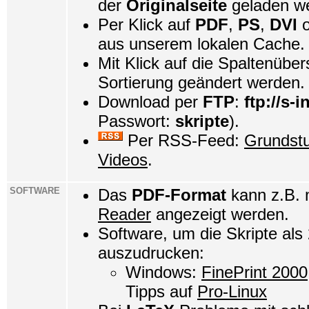
der
Originalseite
geladen w
Per Klick auf
PDF
,
PS
,
DVI
o
aus unserem lokalen Cache.
Mit Klick auf die Spaltenüber
Sortierung geändert werden.
Download per
FTP
:
ftp://s-i
Passwort:
skripte
).
Per RSS-Feed:
Grundst
Videos
.
SOFTWARE
Das
PDF-Format
kann z.B.
Reader
angezeigt werden.
Software, um die Skripte als
auszudrucken:
Windows:
FinePrint 2000
Tipps auf
Pro-Linux