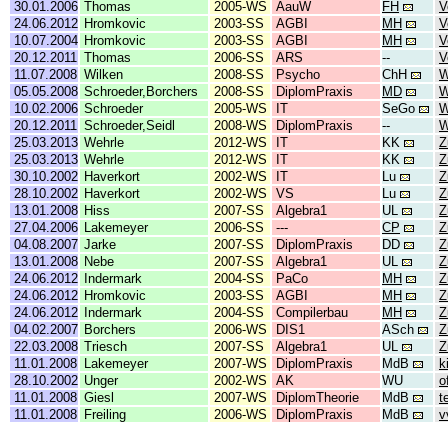
30.01.2006
Thomas
2005-WS
AauW
FH
V
24.06.2012
Hromkovic
2003-SS
AGBI
MH
V
10.07.2004
Hromkovic
2003-SS
AGBI
MH
V
20.12.2011
Thomas
2006-SS
ARS
--
V
11.07.2008
Wilken
2008-SS
Psycho
ChH
W
05.05.2008
Schroeder,Borchers
2008-SS
DiplomPraxis
MD
W
10.02.2006
Schroeder
2005-WS
IT
SeGo
W
20.12.2011
Schroeder,Seidl
2008-WS
DiplomPraxis
--
W
25.03.2013
Wehrle
2012-WS
IT
KK
Z
25.03.2013
Wehrle
2012-WS
IT
KK
Z
30.10.2002
Haverkort
2002-WS
IT
Lu
Z
28.10.2002
Haverkort
2002-WS
VS
Lu
Z
13.01.2008
Hiss
2007-SS
Algebra1
UL
Z
27.04.2006
Lakemeyer
2006-SS
---
CP
Z
04.08.2007
Jarke
2007-SS
DiplomPraxis
DD
Z
13.01.2008
Nebe
2007-SS
Algebra1
UL
Z
24.06.2012
Indermark
2004-SS
PaCo
MH
Z
24.06.2012
Hromkovic
2003-SS
AGBI
MH
Z
24.06.2012
Indermark
2004-SS
Compilerbau
MH
Z
04.02.2007
Borchers
2006-WS
DIS1
ASch
Z
22.03.2008
Triesch
2007-SS
Algebra1
UL
Z
11.01.2008
Lakemeyer
2007-WS
DiplomPraxis
MdB
k
28.10.2002
Unger
2002-WS
AK
WU
o
11.01.2008
Giesl
2007-WS
DiplomTheorie
MdB
t
11.01.2008
Freiling
2006-WS
DiplomPraxis
MdB
v