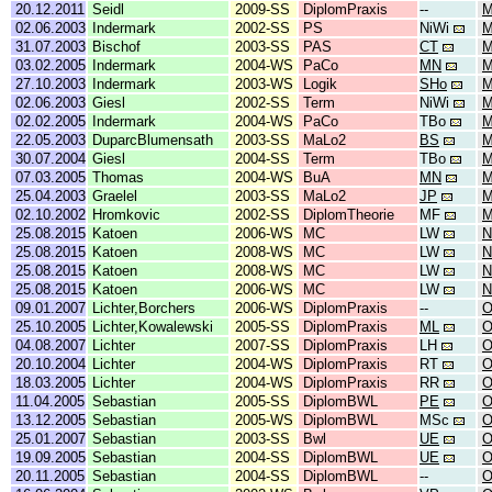
20.12.2011
Seidl
2009-SS
DiplomPraxis
--
M
02.06.2003
Indermark
2002-SS
PS
NiWi
M
31.07.2003
Bischof
2003-SS
PAS
CT
M
03.02.2005
Indermark
2004-WS
PaCo
MN
M
27.10.2003
Indermark
2003-WS
Logik
SHo
M
02.06.2003
Giesl
2002-SS
Term
NiWi
M
02.02.2005
Indermark
2004-WS
PaCo
TBo
M
22.05.2003
DuparcBlumensath
2003-SS
MaLo2
BS
M
30.07.2004
Giesl
2004-SS
Term
TBo
M
07.03.2005
Thomas
2004-WS
BuA
MN
M
25.04.2003
Graelel
2003-SS
MaLo2
JP
M
02.10.2002
Hromkovic
2002-SS
DiplomTheorie
MF
M
25.08.2015
Katoen
2006-WS
MC
LW
N
25.08.2015
Katoen
2008-WS
MC
LW
N
25.08.2015
Katoen
2008-WS
MC
LW
N
25.08.2015
Katoen
2006-WS
MC
LW
N
09.01.2007
Lichter,Borchers
2006-WS
DiplomPraxis
--
O
25.10.2005
Lichter,Kowalewski
2005-SS
DiplomPraxis
ML
O
04.08.2007
Lichter
2007-SS
DiplomPraxis
LH
O
20.10.2004
Lichter
2004-WS
DiplomPraxis
RT
O
18.03.2005
Lichter
2004-WS
DiplomPraxis
RR
O
11.04.2005
Sebastian
2005-SS
DiplomBWL
PE
13.12.2005
Sebastian
2005-WS
DiplomBWL
MSc
O
25.01.2007
Sebastian
2003-SS
Bwl
UE
O
19.09.2005
Sebastian
2004-SS
DiplomBWL
UE
O
20.11.2005
Sebastian
2004-SS
DiplomBWL
--
O