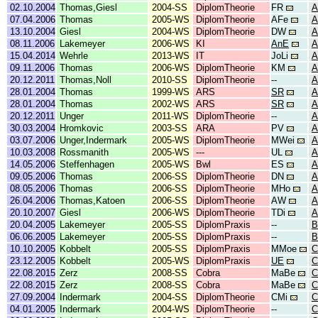
02.10.2004
Thomas,Giesl
2004-SS
DiplomTheorie
FR
A
07.04.2006
Thomas
2005-WS
DiplomTheorie
AFe
A
13.10.2004
Giesl
2004-WS
DiplomTheorie
DW
A
08.11.2006
Lakemeyer
2006-WS
KI
AnE
A
15.04.2014
Wehrle
2013-WS
IT
JoLi
A
09.11.2006
Thomas
2006-WS
DiplomTheorie
KM
A
20.12.2011
Thomas,Noll
2010-SS
DiplomTheorie
--
A
28.01.2004
Thomas
1999-WS
ARS
SR
A
28.01.2004
Thomas
2002-WS
ARS
SR
A
20.12.2011
Unger
2011-WS
DiplomTheorie
--
A
30.03.2004
Hromkovic
2003-SS
ARA
PV
A
03.07.2006
Unger,Indermark
2005-WS
DiplomTheorie
MWei
A
10.03.2008
Rossmanith
2005-WS
---
UL
A
14.05.2006
Steffenhagen
2005-WS
Bwl
ES
A
09.05.2006
Thomas
2006-SS
DiplomTheorie
DN
A
08.05.2006
Thomas
2006-SS
DiplomTheorie
MHo
A
26.04.2006
Thomas,Katoen
2006-SS
DiplomTheorie
AW
A
20.10.2007
Giesl
2006-WS
DiplomTheorie
TDi
A
20.04.2005
Lakemeyer
2005-SS
DiplomPraxis
--
B
06.06.2005
Lakemeyer
2005-SS
DiplomPraxis
--
B
10.10.2005
Kobbelt
2005-SS
DiplomPraxis
MMoe
C
23.12.2005
Kobbelt
2005-WS
DiplomPraxis
UE
C
22.08.2015
Zerz
2008-SS
Cobra
MaBe
C
22.08.2015
Zerz
2008-SS
Cobra
MaBe
C
27.09.2004
Indermark
2004-SS
DiplomTheorie
CMi
C
04.01.2005
Indermark
2004-WS
DiplomTheorie
--
C