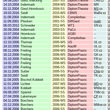
04.08.2007
Giesl,Voecking
2007-SS
DiplomTheorie
CAd
T
14.10.2004
Indermark
2004-WS
DiplomTheorie
MR
T
01.11.2004
Giesl,Hromkovic
2004-SS
DiplomTheorie
MS
T
19.02.2016
Seidl
2015-WS
CBMS
MaBe
T
11.08.2004
Indermark
2004-SS
Compilerbau
--
U
11.08.2001
Plesken
2001-SS
DiffGeoI
math
U
06.03.2012
Schroeder
2011-WS
WT1
SN
U
26.09.2004
Indermark
2003-SS
PaCo
--
U
10.07.2004
Hromkovic
2003-SS
AGBI
--
U
11.08.2004
Indermark
2004-SS
Compilerbau
--
U
12.10.2006
Thomas
2005-WS
US
UL
U
24.10.2006
Thomas
2005-WS
AauW
UL
U
08.11.2006
Freiling
2006-WS
DiplomPraxis
CG
V
16.12.2006
Freiling
2006-WS
DiplomPraxis
GK
V
31.10.2006
Freiling
2006-WS
DiplomPraxis
FR
V
14.02.2007
Freiling
2006-WS
DiplomPraxis
LH
V
12.09.2006
Freiling
2006-SS
DiplomPraxis
SBu
V
16.11.2005
Sutter
2005-SS
Psycho
CHa
V
26.03.2007
Seidl
2006-WS
DiplomPraxis
TK
V
11.04.2005
Bischof,Kobbelt
2005-SS
DiplomPraxis
--
V
11.01.2008
Lichter
2007-WS
DiplomPraxis
MD
V
11.01.2008
Kobbelt
2008-WS
DiplomPraxis
MWei
V
04.08.2007
Spaniol
2007-SS
DiplomPraxis
ThBr
V
27.04.2006
Lakemeyer
2006-SS
DiplomPraxis
CP
V
04.11.2006
Borchers
2006-WS
DiplomPraxis
--
V
15.12.2006
Borchers
2006-WS
DiplomPraxis
MMoe
V
19.06.2006
Borchers
2006-SS
DiplomPraxis
--
V