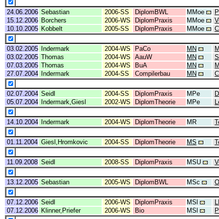
24.06.2006
Sebastian
2006-SS
DiplomBWL
MMoe
P
15.12.2006
Borchers
2006-WS
DiplomPraxis
MMoe
V
10.10.2005
Kobbelt
2005-SS
DiplomPraxis
MMoe
C
03.02.2005
Indermark
2004-WS
PaCo
MN
M
03.02.2005
Thomas
2004-WS
AauW
MN
S
07.03.2005
Thomas
2004-WS
BuA
MN
M
27.07.2004
Indermark
2004-SS
Compilerbau
MN
C
02.07.2004
Seidl
2004-SS
DiplomPraxis
MPe
D
05.07.2004
Indermark,Giesl
2002-WS
DiplomTheorie
MPe
L
14.10.2004
Indermark
2004-WS
DiplomTheorie
MR
T
01.11.2004
Giesl,Hromkovic
2004-SS
DiplomTheorie
MS
T
11.09.2008
Seidl
2008-SS
DiplomPraxis
MSU
V
13.12.2005
Sebastian
2005-WS
DiplomBWL
MSc
O
07.12.2006
Seidl
2006-WS
DiplomPraxis
MSl
L
07.12.2006
Klinner,Priefer
2006-WS
Bio
MSl
P