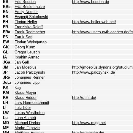
EB
Eric Bodden
http://www.bodden.de
EBe
Eva Beckschulze
EN
Emily Nestler
ES
Ewgenij Sokolovski
FH
Florian Heller
http://www.heller-web.net/
FR
Franziska Roloff
FRa
Frank Radmacher
http://www-users.rwth-aachen.de/f
FS
Faruk Sari
FW
Florian Weingarten
GK
Georg Kunz
GL
Gregor Leusch
IA
Ibrahim Armac
JGa
Jan Gall
JM
Jan Moebius
http://jmoebius.dyndns.org/studium
JP
Jacob Palczynski
http://www.palczynski.de
JRe
Johannes Renner
JoLi
Johannes Lipp
KK
Kay
KM
Klaus Meyer
KR
Klaus Ridder
http://s-inf.de/
LH
Lars Hermerschmidt
LI
Lutz Ißler
LW
Lukas Westhofen
Lu
Luan Ahmeti
MD
Michael Dreher
http://www.migg.net
MF
Marko Filpovic
MH
Matthias Hensler
http://mhensler.de/