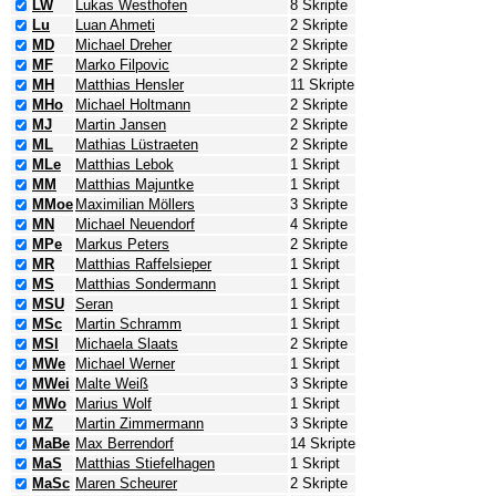
LW
Lukas Westhofen
8 Skripte
Lu
Luan Ahmeti
2 Skripte
MD
Michael Dreher
2 Skripte
MF
Marko Filpovic
2 Skripte
MH
Matthias Hensler
11 Skripte
MHo
Michael Holtmann
2 Skripte
MJ
Martin Jansen
2 Skripte
ML
Mathias Lüstraeten
2 Skripte
MLe
Matthias Lebok
1 Skript
MM
Matthias Majuntke
1 Skript
MMoe
Maximilian Möllers
3 Skripte
MN
Michael Neuendorf
4 Skripte
MPe
Markus Peters
2 Skripte
MR
Matthias Raffelsieper
1 Skript
MS
Matthias Sondermann
1 Skript
MSU
Seran
1 Skript
MSc
Martin Schramm
1 Skript
MSl
Michaela Slaats
2 Skripte
MWe
Michael Werner
1 Skript
MWei
Malte Weiß
3 Skripte
MWo
Marius Wolf
1 Skript
MZ
Martin Zimmermann
3 Skripte
MaBe
Max Berrendorf
14 Skripte
MaS
Matthias Stiefelhagen
1 Skript
MaSc
Maren Scheurer
2 Skripte