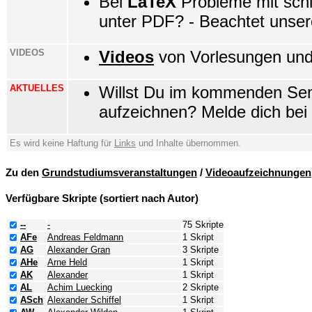
Bei
LaTeX
Probleme mit schl
unter PDF? - Beachtet unse
VIDEOS
Videos
von Vorlesungen und 
AKTUELLES
Willst Du im kommenden Sem
aufzeichnen? Melde dich bei
Es wird keine Haftung für
Links
und Inhalte übernommen.
Zu den
Grundstudiumsveranstaltungen
/
Videoaufzeichnungen
Verfügbare Skripte (sortiert nach Autor)
--
-
75 Skripte
AFe
Andreas Feldmann
1 Skript
AG
Alexander Gran
3 Skripte
AHe
Arne Held
1 Skript
AK
Alexander
1 Skript
AL
Achim Luecking
2 Skripte
ASch
Alexander Schiffel
1 Skript