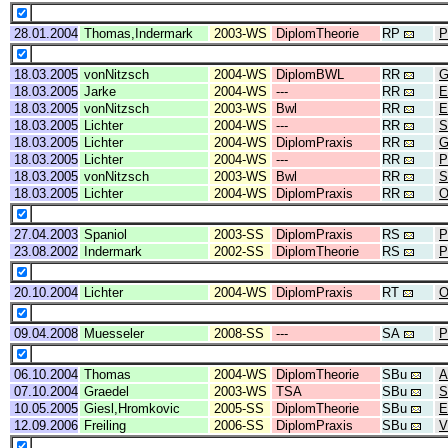
28.01.2004
Thomas,Indermark
2003-WS
DiplomTheorie
RP
P
18.03.2005
vonNitzsch
2004-WS
DiplomBWL
RR
G
18.03.2005
Jarke
2004-WS
---
RR
E
18.03.2005
vonNitzsch
2003-WS
Bwl
RR
E
18.03.2005
Lichter
2004-WS
---
RR
S
18.03.2005
Lichter
2004-WS
DiplomPraxis
RR
G
18.03.2005
Lichter
2004-WS
---
RR
P
18.03.2005
vonNitzsch
2003-WS
Bwl
RR
S
18.03.2005
Lichter
2004-WS
DiplomPraxis
RR
O
27.04.2003
Spaniol
2003-SS
DiplomPraxis
RS
P
23.08.2002
Indermark
2002-SS
DiplomTheorie
RS
P
20.10.2004
Lichter
2004-WS
DiplomPraxis
RT
O
09.04.2008
Muesseler
2008-SS
---
SA
P
06.10.2004
Thomas
2004-WS
DiplomTheorie
SBu
A
07.10.2004
Graedel
2003-WS
TSA
SBu
S
10.05.2005
Giesl,Hromkovic
2005-SS
DiplomTheorie
SBu
E
12.09.2006
Freiling
2006-SS
DiplomPraxis
SBu
V