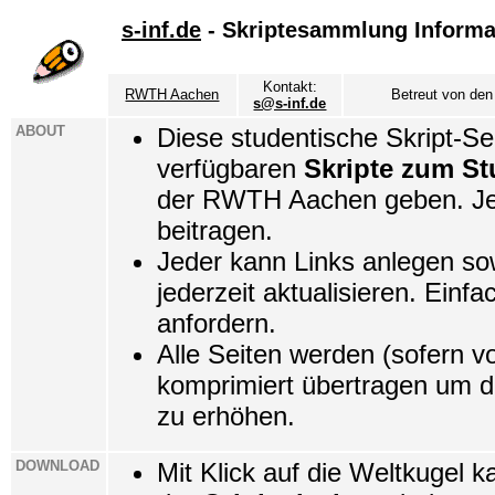
s-inf.de
- Skriptesammlung Informa
Kontakt:
RWTH Aachen
Betreut von den
s@s-inf.de
ABOUT
Diese studentische Skript-Seit
verfügbaren
Skripte zum St
der RWTH Aachen geben. Jed
beitragen.
Jeder kann Links anlegen so
jederzeit aktualisieren. Einf
anfordern.
Alle Seiten werden (sofern v
komprimiert übertragen um d
zu erhöhen.
DOWNLOAD
Mit Klick auf die Weltkugel k