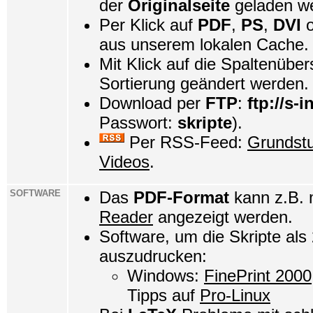
der
Originalseite
geladen w
Per Klick auf
PDF
,
PS
,
DVI
o
aus unserem lokalen Cache.
Mit Klick auf die Spaltenüber
Sortierung geändert werden.
Download per
FTP
:
ftp://s-i
Passwort:
skripte
).
Per RSS-Feed:
Grundst
Videos
.
SOFTWARE
Das
PDF-Format
kann z.B.
Reader
angezeigt werden.
Software, um die Skripte als
auszudrucken:
Windows:
FinePrint 2000
Tipps auf
Pro-Linux