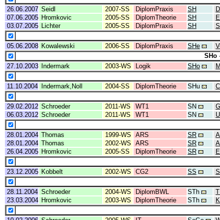
26.06.2007
Seidl
2007-SS
DiplomPraxis
SH
D
07.06.2005
Hromkovic
2005-SS
DiplomTheorie
SH
E
03.07.2005
Lichter
2005-SS
DiplomPraxis
SH
S
05.06.2008
Kowalewski
2006-SS
DiplomPraxis
SHe
V
SHo
27.10.2003
Indermark
2003-WS
Logik
SHo
M
11.10.2004
Indermark,Noll
2004-SS
DiplomTheorie
SHu
C
29.02.2012
Schroeder
2011-WS
WT1
SN
G
06.03.2012
Schroeder
2011-WS
WT1
SN
U
28.01.2004
Thomas
1999-WS
ARS
SR
A
28.01.2004
Thomas
2002-WS
ARS
SR
A
26.04.2005
Hromkovic
2005-SS
DiplomTheorie
SR
E
23.12.2005
Kobbelt
2002-WS
CG2
SS
S
28.11.2004
Schroeder
2004-WS
DiplomBWL
STh
T
23.03.2004
Hromkovic
2003-WS
DiplomTheorie
STh
K