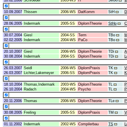
10.02.2006
Schroeder
2005-WS
IT
SeGo
W
10.09.2007
Thissen
2006-WS
DatKomm
StH
D
28.06.2005
Indermark
2005-SS
DiplomTheorie
StHo
C
30.07.2004
Giesl
2004-SS
Term
TBo
M
02.02.2005
Indermark
2004-WS
PaCo
TBo
M
20.10.2007
Giesl
2006-WS
DiplomTheorie
TDi
A
30.08.2004
Indermark
2004-SS
DiplomTheorie
TDi
L
26.03.2007
Seidl
2006-WS
DiplomPraxis
TK
V
26.03.2007
Lichter,Lakemeyer
2006-SS
DiplomPraxis
TK
K
18.10.2004
Thomas,Indermark
2003-WS
DiplomTheorie
TL
P
26.10.2004
Radach
2004-WS
Psycho
TL
P
20.11.2006
Thomas
2006-WS
DiplomTheorie
TLe
P
30.08.2005
Freiling
2005-SS
DiplomPraxis
TM
V
01.11.2002
Indermark
2002-WS
Compilerbau
TS
L