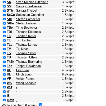
SR
Sven Nikolas Ritzerfeld
3 Skripte
SS
Sandip Sar-Dessai
1 Skript
STh
Sandra Theidel
2 Skripte
SeGo
Sebastian Goendoer
1 Skript
StH
Stefan Hamacher
1 Skript
StHo
Stefan Hoferer
1 Skript
TBo
Timo Boettcher
2 Skripte
TDi
Thomas Dickmeis
2 Skripte
TK
Thorben Keller
2 Skripte
TL
Tim Laube
2 Skripte
TLe
Thomas Lettow
1 Skript
TM
Till Maas
1 Skript
TS
Thomas Skora
1 Skript
TU
Thorsten Uthke
2 Skripte
ThBr
Thomas Brambring
1 Skript
Top
Topper Powderfan
1 Skript
UE
Urs Enke
4 Skripte
UL
Ulrich Loup
6 Skripte
VP
Volker Peters
1 Skript
WK
Wong Karianto
1 Skript
WU
-
1 Skript
i7
-
1 Skript
i8
-
2 Skripte
math
-
1 Skript
Werte speichern (Cookie):