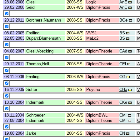
28.06.2006
Giesl
2006-SS
Logik
AnE
L
29.02.2008
Seidl
2007-WS
DiplomPraxis
AnE
D
20.12.2011
Borchers,Naumann
2008-SS
DiplomPraxis
BGe
D
08.02.2005
Freiling
2004-WS
VVS1
BS
S
22.05.2003
DuparcBlumensath
2003-SS
MaLo2
BS
M
04.08.2007
Giesl,Voecking
2007-SS
DiplomTheorie
CAd
T
20.12.2011
Thomas,Noll
2008-SS
DiplomTheorie
CEl
A
08.11.2006
Freiling
2006-WS
DiplomPraxis
CG
V
16.11.2005
Sutter
2005-SS
Psycho
CHa
V
13.10.2004
Indermark
2004-SS
DiplomTheorie
CKe
L
18.11.2004
Schroeder
2004-WS
DiplomBWL
CMi
T
27.09.2004
Indermark
2004-SS
DiplomTheorie
CMi
C
19.08.2004
Jarke
2004-SS
DiplomPraxis
CN
D