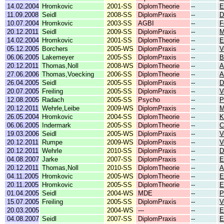
14.02.2004
Hromkovic
2001-SS
DiplomTheorie
--
E
11.09.2008
Seidl
2008-SS
DiplomPraxis
--
D
10.07.2004
Hromkovic
2003-SS
AGBI
--
F
20.12.2011
Seidl
2009-SS
DiplomPraxis
--
M
14.02.2004
Hromkovic
2001-SS
DiplomTheorie
--
E
05.12.2005
Borchers
2005-WS
DiplomPraxis
--
V
06.06.2005
Lakemeyer
2005-SS
DiplomPraxis
--
B
20.12.2011
Thomas,Noll
2008-WS
DiplomTheorie
--
A
27.06.2006
Thomas,Voecking
2006-SS
DiplomTheorie
--
A
26.04.2005
Seidl
2005-SS
DiplomPraxis
--
D
20.07.2005
Freiling
2005-SS
DiplomPraxis
--
V
12.08.2005
Radach
2005-SS
Psycho
--
P
20.12.2011
Wehrle,Leibe
2009-WS
DiplomPraxis
--
M
26.05.2004
Hromkovic
2004-SS
DiplomTheorie
--
K
06.06.2005
Indermark
2005-SS
DiplomTheorie
--
C
19.03.2006
Seidl
2005-WS
DiplomPraxis
--
V
20.12.2011
Rumpe
2009-WS
DiplomPraxis
--
V
20.12.2011
Wehrle
2010-SS
DiplomPraxis
--
D
04.08.2007
Jarke
2007-SS
DiplomPraxis
--
E
20.12.2011
Thomas,Noll
2010-SS
DiplomTheorie
--
A
04.11.2005
Hromkovic
2005-WS
DiplomTheorie
--
E
20.11.2005
Hromkovic
2005-SS
DiplomTheorie
--
E
01.04.2005
Seidl
2004-WS
MDE
--
P
15.07.2005
Freiling
2005-SS
DiplomPraxis
--
V
20.03.2005
2004-WS
---
--
E
04.08.2007
Seidl
2007-SS
DiplomPraxis
--
E