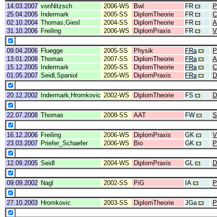
14.03.2007
vonNitzsch
2006-WS
Bwl
FR
P
25.04.2005
Indermark
2005-SS
DiplomTheorie
FR
C
02.10.2004
Thomas,Giesl
2004-SS
DiplomTheorie
FR
A
31.10.2006
Freiling
2006-WS
DiplomPraxis
FR
V
09.04.2006
Fluegge
2005-SS
Physik
FRa
P
13.01.2008
Thomas
2007-SS
DiplomTheorie
FRa
A
15.12.2005
Indermark
2005-SS
DiplomTheorie
FRa
C
01.05.2007
Seidl,Spaniol
2005-WS
DiplomPraxis
FRa
D
20.12.2002
Indermark,Hromkovic
2002-WS
DiplomTheorie
FS
D
22.07.2008
Thomas
2008-SS
AAT
FW
S
16.12.2006
Freiling
2006-WS
DiplomPraxis
GK
V
23.03.2007
Priefer_Schaefer
2006-WS
Bio
GK
P
12.09.2005
Seidl
2004-WS
DiplomPraxis
GL
D
09.09.2002
Nagl
2002-SS
PiG
IA
P
27.10.2003
Hromkovic
2003-SS
DiplomTheorie
JGa
P