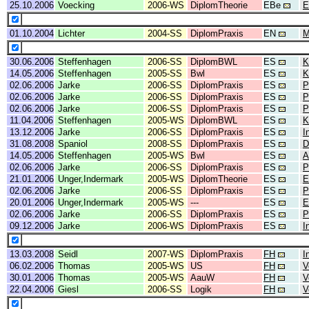
25.10.2006
Voecking
2006-WS
DiplomTheorie
EBe
E
01.10.2004
Lichter
2004-SS
DiplomPraxis
EN
M
30.06.2006
Steffenhagen
2006-SS
DiplomBWL
ES
K
14.05.2006
Steffenhagen
2005-SS
Bwl
ES
K
02.06.2006
Jarke
2006-SS
DiplomPraxis
ES
P
02.06.2006
Jarke
2006-SS
DiplomPraxis
ES
P
02.06.2006
Jarke
2006-SS
DiplomPraxis
ES
P
11.04.2006
Steffenhagen
2005-WS
DiplomBWL
ES
K
13.12.2006
Jarke
2006-SS
DiplomPraxis
ES
I
31.08.2008
Spaniol
2008-SS
DiplomPraxis
ES
D
14.05.2006
Steffenhagen
2005-WS
Bwl
ES
A
02.06.2006
Jarke
2006-SS
DiplomPraxis
ES
P
21.01.2006
Unger,Indermark
2005-WS
DiplomTheorie
ES
E
02.06.2006
Jarke
2006-SS
DiplomPraxis
ES
P
20.01.2006
Unger,Indermark
2005-WS
---
ES
E
02.06.2006
Jarke
2006-SS
DiplomPraxis
ES
P
09.12.2006
Jarke
2006-WS
DiplomPraxis
ES
I
13.03.2008
Seidl
2007-WS
DiplomPraxis
FH
I
06.02.2006
Thomas
2005-WS
US
FH
V
30.01.2006
Thomas
2005-WS
AauW
FH
V
22.04.2006
Giesl
2006-SS
Logik
FH
V