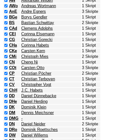
AW
Alexander Wilden
1 Skript
AWo
Andreas Wortmann
1 Skript
AnE
Andre Egners
3 Skripte
BGe
Borys Gendler
1 Skript
BS
Bastian Schwittay
2 Skripte
CAd
Clemens Adolphs
1 Skript
CEl
Corinna Elsemann
1 Skript
CG
Christian Gorecki
1 Skript
CHa
Corinna Habets
1 Skript
CKe
Carsten Kern
1 Skript
CMi
Christoph Mies
2 Skripte
CN
Cheng Ni
1 Skript
COt
Carsten Otto
3 Skripte
CP
Christian Pöcher
2 Skripte
CT
Christian Terboven
1 Skript
CV
Christopher Vogt
1 Skript
ChH
J.C. Habets
1 Skript
DD
Daniel Dünnebacke
1 Skript
DHe
Daniel Herding
1 Skript
DK
Dominik Klein
1 Skript
DM
Dennis Meichsner
1 Skript
DMG
-
1 Skript
DN
Daniel Neider
2 Skripte
DRo
Dominik Roettsches
1 Skript
DW
Daniel Willems
1 Skript