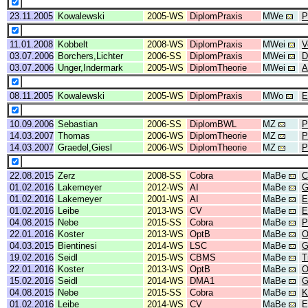
23.11.2005
Kowalewski
2005-WS
DiplomPraxis
MWe
P
11.01.2008
Kobbelt
2008-WS
DiplomPraxis
MWei
V
03.07.2006
Borchers,Lichter
2006-SS
DiplomPraxis
MWei
D
03.07.2006
Unger,Indermark
2005-WS
DiplomTheorie
MWei
A
08.11.2005
Kowalewski
2005-WS
DiplomPraxis
MWo
E
10.09.2006
Sebastian
2006-SS
DiplomBWL
MZ
P
14.03.2007
Thomas
2006-WS
DiplomTheorie
MZ
P
14.03.2007
Graedel,Giesl
2006-WS
DiplomTheorie
MZ
P
22.08.2015
Zerz
2008-SS
Cobra
MaBe
C
01.02.2016
Lakemeyer
2012-WS
AI
MaBe
G
01.02.2016
Lakemeyer
2001-WS
AI
MaBe
E
01.02.2016
Leibe
2013-WS
CV
MaBe
E
04.08.2015
Nebe
2015-SS
Cobra
MaBe
P
22.01.2016
Koster
2013-WS
OptB
MaBe
O
04.03.2015
Bientinesi
2014-WS
LSC
MaBe
G
19.02.2016
Seidl
2015-WS
CBMS
MaBe
T
22.01.2016
Koster
2013-WS
OptB
MaBe
O
15.02.2016
Seidl
2014-WS
DMA1
MaBe
G
04.08.2015
Nebe
2015-SS
Cobra
MaBe
K
01.02.2016
Leibe
2014-WS
CV
MaBe
E