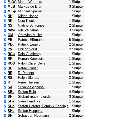
MaWe
Martin Wermers
1 Skript
MdB
Markus de Brün
3 Skripte
MiSp
Michael Spernat
1 Skript
NH
Niklas Hoppe
1 Skript
NK
Nora Kluck
1 Skript
NS
Nadine Schlonies
2 Skripte
NiWi
Nils Wilhelms
3 Skripte
OM
Octavian Müller
1 Skript
PE
Patrick Elftmann
5 Skripte
PEg
Patrick Eggert
2 Skripte
PV
Philipp Vorst
2 Skripte
RGu
Raja Gumienny
1 Skript
RK
Roman Karwacik
1 Skript
ROD
Ralph Oliver Delfs
1 Skript
RP
Rafael Pabst
1 Skript
RR
R. Reiners
8 Skripte
RS
Ralph Sluiters
2 Skripte
RT
Rene Theisen
1 Skript
SA
Susanne Aghassi
1 Skript
SBu
Stefan Buhr
4 Skripte
SH
StefanHirschmeier.de
3 Skripte
SHe
Sven Hendriks
1 Skript
SHo
Stefan Hoferer, Dominik Sandjaja
1 Skript
SHu
Stefan Huppertz
1 Skript
SN
Sebastian Neumann
2 Skripte