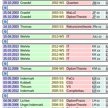
29.10.2003
Graedel
2002-WS
Quanten
JM
Q
25.04.2003
Graelel
2003-SS
MaLo2
JP
M
05.10.2004
Graedel
2004-WS
DiplomTheorie
JP
K
14.10.2003
Thomas
2003-SS
Rekursionstheorie
JRe
S
15.04.2014
Wehrle
2013-WS
IT
JoLi
A
25.03.2013
Wehrle
2012-WS
IT
KK
K
25.03.2013
Wehrle
2012-WS
IT
KK
Z
25.03.2013
Wehrle
2012-WS
IT
KK
E
25.03.2013
Wehrle
2012-WS
IT
KK
Z
09.11.2006
Thomas
2006-WS
DiplomTheorie
KM
A
03.05.2003
Indermark
2003-SS
PaCo
KR
V
03.05.2003
Kobbelt
2003-SS
CG1
KR
V
03.05.2003
Thissen
2003-SS
VS
KR
V
24.06.2012
Indermark
2005-SS
Compilerbau
KR
L
04.08.2007
Lichter
2007-SS
DiplomPraxis
LH
O
18.08.2006
Unger,Indermark
2006-SS
DiplomTheorie
LH
G