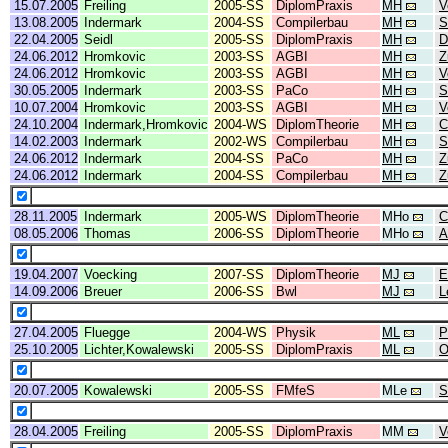
15.07.2005
Freiling
2005-SS
DiplomPraxis
MH
V
13.08.2005
Indermark
2004-SS
Compilerbau
MH
S
22.04.2005
Seidl
2005-SS
DiplomPraxis
MH
D
24.06.2012
Hromkovic
2003-SS
AGBI
MH
Z
24.06.2012
Hromkovic
2003-SS
AGBI
MH
V
30.05.2005
Indermark
2003-SS
PaCo
MH
S
10.07.2004
Hromkovic
2003-SS
AGBI
MH
V
24.10.2004
Indermark,Hromkovic
2004-WS
DiplomTheorie
MH
C
14.02.2003
Indermark
2002-WS
Compilerbau
MH
S
24.06.2012
Indermark
2004-SS
PaCo
MH
Z
24.06.2012
Indermark
2004-SS
Compilerbau
MH
Z
28.11.2005
Indermark
2005-WS
DiplomTheorie
MHo
C
08.05.2006
Thomas
2006-SS
DiplomTheorie
MHo
A
19.04.2007
Voecking
2007-SS
DiplomTheorie
MJ
E
14.09.2006
Breuer
2006-SS
Bwl
MJ
L
27.04.2005
Fluegge
2004-WS
Physik
ML
P
25.10.2005
Lichter,Kowalewski
2005-SS
DiplomPraxis
ML
O
20.07.2005
Kowalewski
2005-SS
FMfeS
MLe
S
28.04.2005
Freiling
2005-SS
DiplomPraxis
MM
V