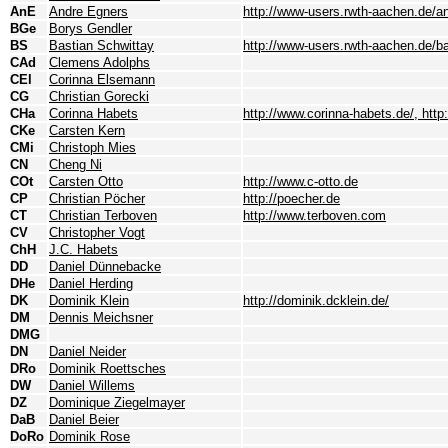
AnE
Andre Egners
http://www-users.rwth-aachen.de/a
BGe
Borys Gendler
BS
Bastian Schwittay
http://www-users.rwth-aachen.de/ba
CAd
Clemens Adolphs
CEl
Corinna Elsemann
CG
Christian Gorecki
CHa
Corinna Habets
http://www.corinna-habets.de/, http
CKe
Carsten Kern
CMi
Christoph Mies
CN
Cheng Ni
COt
Carsten Otto
http://www.c-otto.de
CP
Christian Pöcher
http://poecher.de
CT
Christian Terboven
http://www.terboven.com
CV
Christopher Vogt
ChH
J.C. Habets
DD
Daniel Dünnebacke
DHe
Daniel Herding
DK
Dominik Klein
http://dominik.dcklein.de/
DM
Dennis Meichsner
DMG
DN
Daniel Neider
DRo
Dominik Roettsches
DW
Daniel Willems
DZ
Dominique Ziegelmayer
DaB
Daniel Beier
DoRo
Dominik Rose