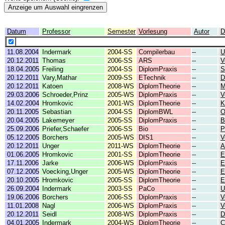
Datum
Professor
Semester
Vorlesung
Autor
D
11.08.2004
Indermark
2004-SS
Compilerbau
--
U
20.12.2011
Thomas
2006-SS
ARS
--
V
18.04.2005
Freiling
2004-SS
DiplomPraxis
--
S
20.12.2011
Vary,Mathar
2009-SS
ETechnik
--
D
20.12.2011
Katoen
2008-WS
DiplomTheorie
--
M
29.03.2006
Schroeder,Prinz
2005-WS
DiplomPraxis
--
V
14.02.2004
Hromkovic
2001-WS
DiplomTheorie
--
K
20.11.2005
Sebastian
2004-SS
DiplomBWL
--
O
20.04.2005
Lakemeyer
2005-SS
DiplomPraxis
--
B
25.09.2006
Priefer,Schaefer
2006-SS
Bio
--
P
05.12.2005
Borchers
2005-WS
DIS1
--
V
20.12.2011
Unger
2011-WS
DiplomTheorie
--
A
01.06.2005
Hromkovic
2001-SS
DiplomTheorie
--
E
17.11.2006
Jarke
2006-WS
DiplomPraxis
--
E
07.12.2005
Voecking,Unger
2005-WS
DiplomTheorie
--
E
20.10.2005
Hromkovic
2005-SS
DiplomTheorie
--
E
26.09.2004
Indermark
2003-SS
PaCo
--
U
19.06.2006
Borchers
2006-SS
DiplomPraxis
--
V
11.01.2008
Nagl
2006-WS
DiplomPraxis
--
V
20.12.2011
Seidl
2008-WS
DiplomPraxis
--
D
04.01.2005
Indermark
2004-WS
DiplomTheorie
--
C