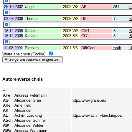
28.10.2002
Unger
2002-WS
AK
WU
o
03.03.2006
Thomas
2005-WS
US
i7
K
18.12.2005
Kobbelt
2005-WS
GM1
i8
S
18.12.2005
Kobbelt
2003-SS
CG1
i8
S
11.08.2001
Plesken
2001-SS
DiffGeoI
math
U
Werte speichern (Cookie):
Autorenverzeichnis
--
AFe
Andreas Feldmann
AG
Alexander Gran
http://www.grans.eu/
AHe
Arne Held
AK
Alexander
AL
Achim Luecking
http://www.achim-luecking.de/
ASch
Alexander Schiffel
AW
Alexander Wilden
AWo
Andreas Wortmann