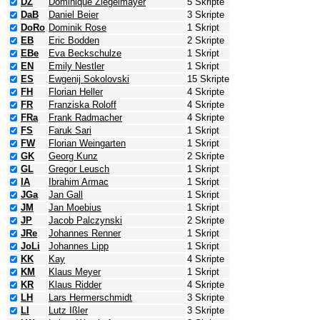
DZ
Dominique Ziegelmayer
5 Skripte
DaB
Daniel Beier
3 Skripte
DoRo
Dominik Rose
1 Skript
EB
Eric Bodden
2 Skripte
EBe
Eva Beckschulze
1 Skript
EN
Emily Nestler
1 Skript
ES
Ewgenij Sokolovski
15 Skripte
FH
Florian Heller
4 Skripte
FR
Franziska Roloff
4 Skripte
FRa
Frank Radmacher
4 Skripte
FS
Faruk Sari
1 Skript
FW
Florian Weingarten
1 Skript
GK
Georg Kunz
2 Skripte
GL
Gregor Leusch
1 Skript
IA
Ibrahim Armac
1 Skript
JGa
Jan Gall
1 Skript
JM
Jan Moebius
1 Skript
JP
Jacob Palczynski
2 Skripte
JRe
Johannes Renner
1 Skript
JoLi
Johannes Lipp
1 Skript
KK
Kay
4 Skripte
KM
Klaus Meyer
1 Skript
KR
Klaus Ridder
4 Skripte
LH
Lars Hermerschmidt
3 Skripte
LI
Lutz Ißler
3 Skripte