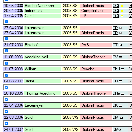
10.05.2008
BischofNaumann
2008-SS
DiplomPraxis
COt
H
20.04.2005
Indermark
2005-SS
Compilerbau
COt
V
17.04.2005
Giesl
2005-SS
FP
COt
V
27.04.2006
Lakemeyer
2006-SS
---
CP
Z
27.04.2006
Lakemeyer
2006-SS
DiplomPraxis
CP
V
31.07.2003
Bischof
2003-SS
PAS
CT
M
11.08.2006
Voecking,Noll
2006-SS
DiplomTheorie
CV
E
11.07.2008
Wilken
2008-SS
Psycho
ChH
W
04.08.2007
Jarke
2007-SS
DiplomPraxis
DD
Z
20.10.2005
Thomas,Voecking
2005-SS
DiplomTheorie
DHe
E
12.04.2006
Lakemeyer
2006-SS
DiplomPraxis
DK
D
12.03.2006
Seidl
2005-WS
DiplomPraxis
DM
D
24.01.2007
Seidl
2006-WS
DiplomPraxis
DMG
D