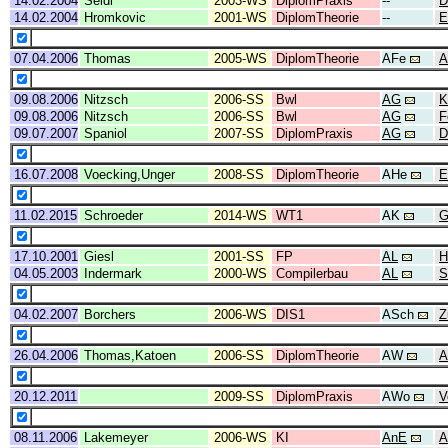
14.02.2004
Seidl
2003-WS
DiplomPraxis
--
D
14.02.2004
Hromkovic
2001-WS
DiplomTheorie
--
E
07.04.2006
Thomas
2005-WS
DiplomTheorie
AFe
A
09.08.2006
Nitzsch
2006-SS
Bwl
AG
K
09.08.2006
Nitzsch
2006-SS
Bwl
AG
F
09.07.2007
Spaniol
2007-SS
DiplomPraxis
AG
D
16.07.2008
Voecking,Unger
2008-SS
DiplomTheorie
AHe
E
11.02.2015
Schroeder
2014-WS
WT1
AK
G
17.10.2001
Giesl
2001-SS
FP
AL
H
04.05.2003
Indermark
2000-WS
Compilerbau
AL
S
04.02.2007
Borchers
2006-WS
DIS1
ASch
Z
26.04.2006
Thomas,Katoen
2006-SS
DiplomTheorie
AW
A
20.12.2011
2009-SS
DiplomPraxis
AWo
V
08.11.2006
Lakemeyer
2006-WS
KI
AnE
A