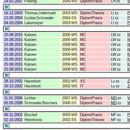
14.02.2007
Freiling
2006-WS
DiplomPraxis
LH
V
16.12.2003
Thomas,Indermark
2003-WS
DiplomTheorie
LI
P
13.05.2004
Lichter,Schroeder
2004-SS
DiplomPraxis
LI
P
04.03.2004
Lakemeyer
2003-WS
DiplomPraxis
LI
P
25.08.2015
Katoen
2006-WS
MC
LW
N
25.08.2015
Katoen
2006-WS
MC
LW
N
25.08.2015
Katoen
2008-WS
MC
LW
N
25.08.2015
Katoen
2008-WS
MC
LW
N
25.08.2015
Katoen
2006-WS
MC
LW
K
25.08.2015
Katoen
2008-WS
MC
LW
K
25.08.2015
Katoen
2006-WS
MC
LW
K
25.08.2015
Katoen
2008-WS
MC
LW
K
28.10.2002
Haverkort
2002-WS
VS
Lu
Z
30.10.2002
Haverkort
2002-WS
IT
Lu
Z
11.01.2008
Lichter
2007-WS
DiplomPraxis
MD
V
05.05.2008
Schroeder,Borchers
2008-SS
DiplomPraxis
MD
W
06.11.2003
Bischof
2003-WS
DiplomPraxis
MF
P
02.10.2002
Hromkovic
2002-SS
DiplomTheorie
MF
M