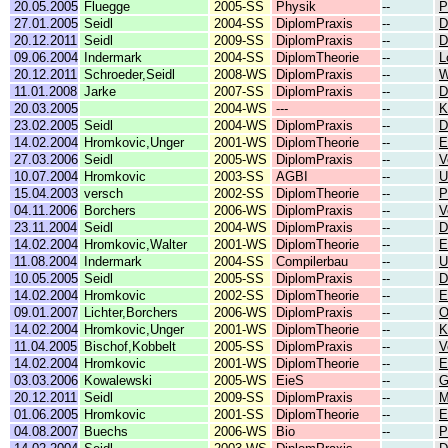
20.05.2005
Fluegge
2005-SS
Physik
--
P
27.01.2005
Seidl
2004-SS
DiplomPraxis
--
D
20.12.2011
Seidl
2009-SS
DiplomPraxis
--
D
09.06.2004
Indermark
2004-SS
DiplomTheorie
--
L
20.12.2011
Schroeder,Seidl
2008-WS
DiplomPraxis
--
W
11.01.2008
Jarke
2007-SS
DiplomPraxis
--
D
20.03.2005
2004-WS
---
--
K
23.02.2005
Seidl
2004-WS
DiplomPraxis
--
D
14.02.2004
Hromkovic,Unger
2001-WS
DiplomTheorie
--
E
27.03.2006
Seidl
2005-WS
DiplomPraxis
--
V
10.07.2004
Hromkovic
2003-SS
AGBI
--
U
15.04.2003
versch
2002-SS
DiplomTheorie
--
P
04.11.2006
Borchers
2006-WS
DiplomPraxis
--
V
23.11.2004
Seidl
2004-WS
DiplomPraxis
--
D
14.02.2004
Hromkovic,Walter
2001-WS
DiplomTheorie
--
E
11.08.2004
Indermark
2004-SS
Compilerbau
--
U
10.05.2005
Seidl
2005-SS
DiplomPraxis
--
D
14.02.2004
Hromkovic
2002-SS
DiplomTheorie
--
E
09.01.2007
Lichter,Borchers
2006-WS
DiplomPraxis
--
O
14.02.2004
Hromkovic,Unger
2001-WS
DiplomTheorie
--
K
11.04.2005
Bischof,Kobbelt
2005-SS
DiplomPraxis
--
V
14.02.2004
Hromkovic
2001-WS
DiplomTheorie
--
E
03.03.2006
Kowalewski
2005-WS
EieS
--
G
20.12.2011
Seidl
2009-SS
DiplomPraxis
--
M
01.06.2005
Hromkovic
2001-SS
DiplomTheorie
--
E
04.08.2007
Buechs
2006-WS
Bio
--
P