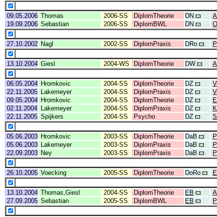
09.05.2006
Thomas
2006-SS
DiplomTheorie
DN
A
19.09.2006
Sebastian
2006-SS
DiplomBWL
DN
O
27.10.2002
Nagl
2002-SS
DiplomPraxis
DRo
P
13.10.2004
Giesl
2004-WS
DiplomTheorie
DW
A
06.05.2004
Hromkovic
2004-SS
DiplomTheorie
DZ
V
22.11.2005
Lakemeyer
2004-SS
DiplomPraxis
DZ
V
09.05.2004
Hromkovic
2004-SS
DiplomTheorie
DZ
E
02.11.2004
Lakemeyer
2004-SS
DiplomPraxis
DZ
K
22.11.2005
Spijkers
2004-SS
Psycho
DZ
S
05.06.2003
Hromkovic
2003-SS
DiplomTheorie
DaB
P
05.06.2003
Lakemeyer
2003-SS
DiplomPraxis
DaB
P
22.09.2003
Ney
2003-SS
DiplomPraxis
DaB
P
26.10.2005
Voecking
2005-SS
DiplomTheorie
DoRo
E
13.10.2004
Thomas,Giesl
2004-SS
DiplomTheorie
EB
A
27.09.2005
Sebastian
2005-SS
DiplomBWL
EB
P