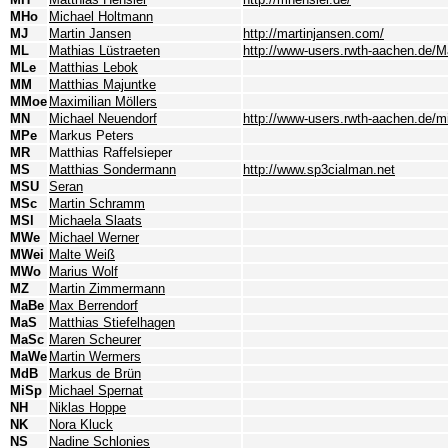
MHo
Michael Holtmann
MJ
Martin Jansen
http://martinjansen.com/
ML
Mathias Lüstraeten
http://www-users.rwth-aachen.de/M
MLe
Matthias Lebok
MM
Matthias Majuntke
MMoe
Maximilian Möllers
MN
Michael Neuendorf
http://www-users.rwth-aachen.de/m
MPe
Markus Peters
MR
Matthias Raffelsieper
MS
Matthias Sondermann
http://www.sp3cialman.net
MSU
Seran
MSc
Martin Schramm
MSl
Michaela Slaats
MWe
Michael Werner
MWei
Malte Weiß
MWo
Marius Wolf
MZ
Martin Zimmermann
MaBe
Max Berrendorf
MaS
Matthias Stiefelhagen
MaSc
Maren Scheurer
MaWe
Martin Wermers
MdB
Markus de Brün
MiSp
Michael Spernat
NH
Niklas Hoppe
NK
Nora Kluck
NS
Nadine Schlonies