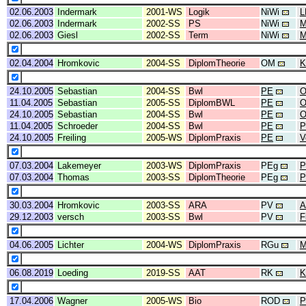
02.06.2003
Indermark
2001-WS
Logik
NiWi
L
02.06.2003
Indermark
2002-SS
PS
NiWi
M
02.06.2003
Giesl
2002-SS
Term
NiWi
M
02.04.2004
Hromkovic
2004-SS
DiplomTheorie
OM
K
24.10.2005
Sebastian
2004-SS
Bwl
PE
O
11.04.2005
Sebastian
2005-SS
DiplomBWL
PE
24.10.2005
Sebastian
2004-SS
Bwl
PE
O
11.04.2005
Schroeder
2004-SS
Bwl
PE
24.10.2005
Freiling
2005-WS
DiplomPraxis
PE
V
07.03.2004
Lakemeyer
2003-WS
DiplomPraxis
PEg
P
07.03.2004
Thomas
2003-SS
DiplomTheorie
PEg
P
30.03.2004
Hromkovic
2003-SS
ARA
PV
A
29.12.2003
versch
2003-SS
Bwl
PV
F
04.06.2005
Lichter
2004-WS
DiplomPraxis
RGu
M
06.08.2019
Loeding
2019-SS
AAT
RK
K
17.04.2006
Wagner
2005-WS
Bio
ROD
P