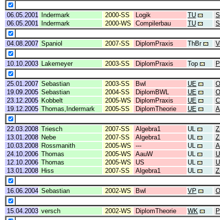
06.05.2001
Indermark
2000-SS
Logik
TU
S
06.05.2001
Indermark
2000-WS
Compilerbau
TU
S
04.08.2007
Spaniol
2007-SS
DiplomPraxis
ThBr
V
10.10.2003
Lakemeyer
2003-SS
DiplomPraxis
Top
P
25.01.2007
Sebastian
2003-SS
Bwl
UE
O
19.09.2005
Sebastian
2004-SS
DiplomBWL
UE
O
23.12.2005
Kobbelt
2005-WS
DiplomPraxis
UE
C
19.12.2005
Thomas,Indermark
2005-SS
DiplomTheorie
UE
A
22.03.2008
Triesch
2007-SS
Algebra1
UL
Z
13.01.2008
Nebe
2007-SS
Algebra1
UL
Z
10.03.2008
Rossmanith
2005-WS
---
UL
A
24.10.2006
Thomas
2005-WS
AauW
UL
U
12.10.2006
Thomas
2005-WS
US
UL
U
13.01.2008
Hiss
2007-SS
Algebra1
UL
Z
16.06.2004
Sebastian
2002-WS
Bwl
VP
O
15.04.2003
versch
2002-WS
DiplomTheorie
WK
P