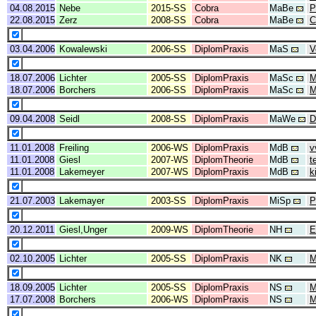
04.08.2015
Nebe
2015-SS
Cobra
MaBe
P
22.08.2015
Zerz
2008-SS
Cobra
MaBe
C
03.04.2006
Kowalewski
2006-SS
DiplomPraxis
MaS
V
18.07.2006
Lichter
2005-SS
DiplomPraxis
MaSc
M
18.07.2006
Borchers
2006-SS
DiplomPraxis
MaSc
M
09.04.2008
Seidl
2008-SS
DiplomPraxis
MaWe
D
11.01.2008
Freiling
2006-WS
DiplomPraxis
MdB
v
11.01.2008
Giesl
2007-WS
DiplomTheorie
MdB
t
11.01.2008
Lakemeyer
2007-WS
DiplomPraxis
MdB
k
21.07.2003
Lakemayer
2003-SS
DiplomPraxis
MiSp
P
20.12.2011
Giesl,Unger
2009-WS
DiplomTheorie
NH
E
02.10.2005
Lichter
2005-SS
DiplomPraxis
NK
M
18.09.2005
Lichter
2005-SS
DiplomPraxis
NS
M
17.07.2008
Borchers
2006-WS
DiplomPraxis
NS
M